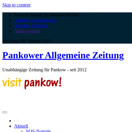
Skip to content
Einfach.SmartCity.Machen:Berlin!
-
Artikel veröffentlichen
|
Anzeige aufgeben |
Autor werden
Samstag, 08. August 2026
Pankower Allgemeine Zeitung
Unabhängige Zeitung für Pankow - seit 2012
Aktuell
SOS-Notrufe