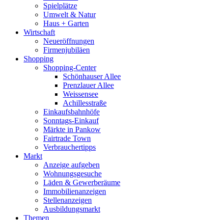
Spielplätze
Umwelt & Natur
Haus + Garten
Wirtschaft
Neueröffnungen
Firmenjubiläen
Shopping
Shopping-Center
Schönhauser Allee
Prenzlauer Allee
Weissensee
Achillesstraße
Einkaufsbahnhöfe
Sonntags-Einkauf
Märkte in Pankow
Fairtrade Town
Verbrauchertipps
Markt
Anzeige aufgeben
Wohnungsgesuche
Läden & Gewerberäume
Immobilienanzeigen
Stellenanzeigen
Ausbildungsmarkt
Themen