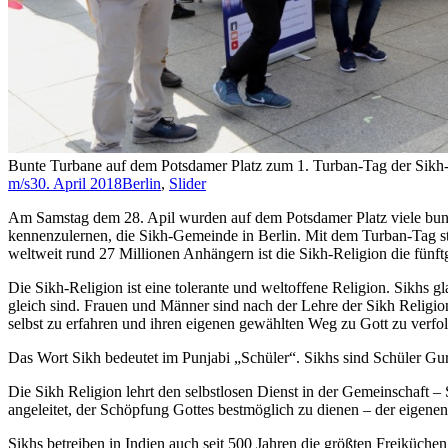
Bunte Turbane auf dem Potsdamer Platz zum 1. Turban-Tag der Sikh-
m/s
30. April 2018
Berlin
,
Slider
Am Samstag dem 28. Apil wurden auf dem Potsdamer Platz viele bunt
kennenzulernen, die Sikh-Gemeinde in Berlin. Mit dem Turban-Tag ste
weltweit rund 27 Millionen Anhängern ist die Sikh-Religion die fünf
Die Sikh-Religion ist eine tolerante und weltoffene Religion. Sikhs 
gleich sind. Frauen und Männer sind nach der Lehre der Sikh Religion
selbst zu erfahren und ihren eigenen gewählten Weg zu Gott zu verfol
Das Wort Sikh bedeutet im Punjabi „Schüler“. Sikhs sind Schüler Gu
Die Sikh Religion lehrt den selbstlosen Dienst in der Gemeinschaft 
angeleitet, der Schöpfung Gottes bestmöglich zu dienen – der eigenen
Sikhs betreiben in Indien auch seit 500 Jahren die größten Freiküch