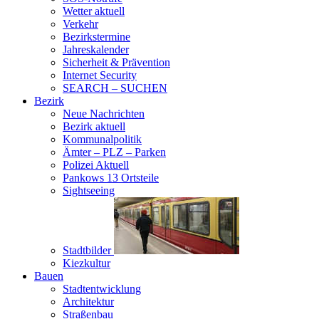
Wetter aktuell
Verkehr
Bezirkstermine
Jahreskalender
Sicherheit & Prävention
Internet Security
SEARCH – SUCHEN
Bezirk
Neue Nachrichten
Bezirk aktuell
Kommunalpolitik
Ämter – PLZ – Parken
Polizei Aktuell
Pankows 13 Ortsteile
Sightseeing
Stadtbilder
Kiezkultur
Bauen
Stadtentwicklung
Architektur
Straßenbau