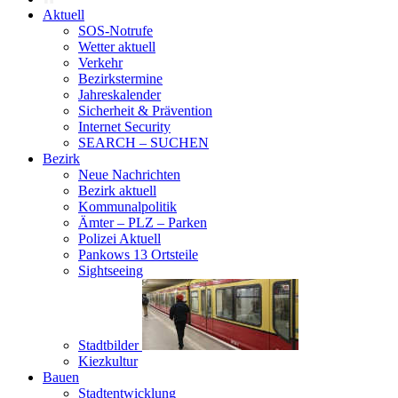
Aktuell
SOS-Notrufe
Wetter aktuell
Verkehr
Bezirkstermine
Jahreskalender
Sicherheit & Prävention
Internet Security
SEARCH – SUCHEN
Bezirk
Neue Nachrichten
Bezirk aktuell
Kommunalpolitik
Ämter – PLZ – Parken
Polizei Aktuell
Pankows 13 Ortsteile
Sightseeing
Stadtbilder
Kiezkultur
Bauen
Stadtentwicklung