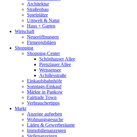
Architektur
Straßenbau
Spielplätze
Umwelt & Natur
Haus + Garten
Wirtschaft
Neueröffnungen
Firmenjubiläen
Shopping
Shopping-Center
Schönhauser Allee
Prenzlauer Allee
Weissensee
Achillesstraße
Einkaufsbahnhöfe
Sonntags-Einkauf
Märkte in Pankow
Fairtrade Town
Verbrauchertipps
Markt
Anzeige aufgeben
Wohnungsgesuche
Läden & Gewerberäume
Immobilienanzeigen
Stellenanzeigen