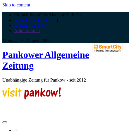
Skip to content
Einfach.SmartCity.Machen:Berlin!
-
Artikel veröffentlichen
|
Anzeige aufgeben |
Autor werden
Montag, 10. August 2026
Pankower Allgemeine
Zeitung
Unabhängige Zeitung für Pankow - seit 2012