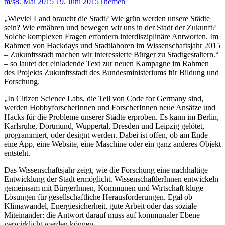
m/s
8. Mai 2015
19. Juni 2015
Themen
„Wieviel Land braucht die Stadt? Wie grün werden unsere Städte
sein? Wie ernähren und bewegen wir uns in der Stadt der Zukunft?
Solche komplexen Fragen erfordern interdisziplinäre Antworten. Im
Rahmen von Hackdays und Stadtlaboren im Wissenschaftsjahr 2015
– Zukunftsstadt machen wir interessierte Bürger zu Stadtgestaltern.“
– so lautet der einladende Text zur neuen Kampagne im Rahmen
des Projekts Zukunftsstadt des Bundesministeriums für Bildung und
Forschung.
„In Citizen Science Labs, die Teil von Code for Germany sind,
werden HobbyforscherInnen und ForscherInnen neue Ansätze und
Hacks für die Probleme unserer Städte erproben. Es kann im Berlin,
Karlsruhe, Dortmund, Wuppertal, Dresden und Leipzig gelötet,
programmiert, oder designt werden. Dabei ist offen, ob am Ende
eine App, eine Website, eine Maschine oder ein ganz anderes Objekt
entsteht.
Das Wissenschaftsjahr zeigt, wie die Forschung eine nachhaltige
Entwicklung der Stadt ermöglicht. WissenschaftlerInnen entwickeln
gemeinsam mit BürgerInnen, Kommunen und Wirtschaft kluge
Lösungen für gesellschaftliche Herausforderungen. Egal ob
Klimawandel, Energiesicherheit, gute Arbeit oder das soziale
Miteinander: die Antwort darauf muss auf kommunaler Ebene
verwirklicht werden können.