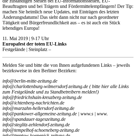
die zuständigen Stellen bei EU-Informationsstellen, EU-
Beauftragten und bei Trägern und Fördermittelempfängern! Der Tip:
machen Sie heimlich neue Updates, mit Einträgen des letzten
Änderungsdatums! Das sieht dann nicht nur nach geordneter
Tätigkeit und Bürgerfreundlichkeit aus – es ist auch ein Stück
lebendiges Europa!
11. Mai 2019 | 9-17 Uhr
Europafest der toten EU-Links
Festgelände | Steinplatz –
Melden Sie und bitte die von Ihnen aufgefundenen Links – jeweils
bezirksweise in den Berliner Bezirken:
info@berlin-mitte-zeitung.de
info@charlottenburg-wilmersdorf-zeitung.de ( bitte hier alle Links
zum Festgelände und zu Standbetreibern melden!)
info@friedrichshain-kreuzberg-zeitung.de
info@ichtenberg-nachrichten.de
info@marzahn-hellersdorf-zeitung.de
info@pankower-allgemeine-zeitung.de | www.s | www.
info@spandauer-tageszeitung.de
info@steglitz-zehlendorf-zeitung.de
info@tempelhof-schoeneberg-zeitung.de
info@treptow-koepenick-zeitung.de