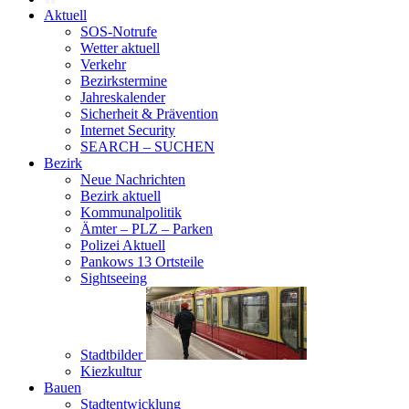
Aktuell
SOS-Notrufe
Wetter aktuell
Verkehr
Bezirkstermine
Jahreskalender
Sicherheit & Prävention
Internet Security
SEARCH – SUCHEN
Bezirk
Neue Nachrichten
Bezirk aktuell
Kommunalpolitik
Ämter – PLZ – Parken
Polizei Aktuell
Pankows 13 Ortsteile
Sightseeing
Stadtbilder
Kiezkultur
Bauen
Stadtentwicklung