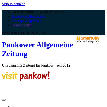
Skip to content
Einfach.SmartCity.Machen:Berlin!
-
Artikel veröffentlichen
|
Anzeige aufgeben |
Autor werden
Donnerstag, 06. August 2026
Pankower Allgemeine
Zeitung
Unabhängige Zeitung für Pankow - seit 2012