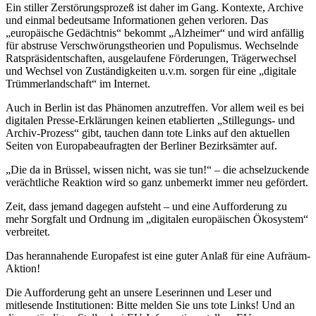
Ein stiller Zerstörungsprozeß ist daher im Gang. Kontexte, Archive
und einmal bedeutsame Informationen gehen verloren. Das
„europäische Gedächtnis“ bekommt „Alzheimer“ und wird anfällig
für abstruse Verschwörungstheorien und Populismus. Wechselnde
Ratspräsidentschaften, ausgelaufene Förderungen, Trägerwechsel
und Wechsel von Zuständigkeiten u.v.m. sorgen für eine „digitale
Trümmerlandschaft“ im Internet.
Auch in Berlin ist das Phänomen anzutreffen. Vor allem weil es bei
digitalen Presse-Erklärungen keinen etablierten „Stillegungs- und
Archiv-Prozess“ gibt, tauchen dann tote Links auf den aktuellen
Seiten von Europabeaufragten der Berliner Bezirksämter auf.
„Die da in Brüssel, wissen nicht, was sie tun!“ – die achselzuckende
verächtliche Reaktion wird so ganz unbemerkt immer neu gefördert.
Zeit, dass jemand dagegen aufsteht – und eine Aufforderung zu
mehr Sorgfalt und Ordnung im „digitalen europäischen Ökosystem“
verbreitet.
Das herannahende Europafest ist eine guter Anlaß für eine Aufräum-
Aktion!
Die Aufforderung geht an unsere Leserinnen und Leser und
mitlesende Institutionen: Bitte melden Sie uns tote Links! Und an