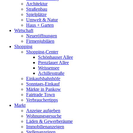
Architektur
Straßenbau
Spielplätze
Umwelt & Natur
Haus + Garten
Wirtschaft
Neueröffnungen
Firmenjubiläen
Shopping
Shopping-Center
Schönhauser Allee
Prenzlauer Allee
Weissensee
Achillesstraße
Einkaufsbahnhöfe
Sonntags-Einkauf
Märkte in Pankow
Fairtrade Town
Verbrauchertipps
Markt
Anzeige aufgeben
Wohnungsgesuche
Läden & Gewerberäume
Immobilienanzeigen
Stellenanzeigen