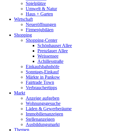
Spielplätze
Umwelt & Natur
Haus + Garten
Wirtschaft
Neueröffnungen
Firmenjubiläen
Shopping
Shopping-Center
Schönhauser Allee
Prenzlauer Allee
Weissensee
Achillesstraße
Einkaufsbahnhöfe
Sonntags-Einkauf
Märkte in Pankow
Fairtrade Town
Verbrauchertipps
Markt
Anzeige aufgeben
Wohnungsgesuche
Läden & Gewerberäume
Immobilienanzeigen
Stellenanzeigen
Ausbildungsmarkt
Themen