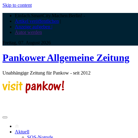
Skip to content
Einfach.SmartCity.Machen:Berlin!
-
Artikel veröffentlichen
|
Anzeige aufgeben |
Autor werden
Freitag, 07. August 2026
Pankower Allgemeine Zeitung
Unabhängige Zeitung für Pankow - seit 2012
Aktuell
SOS-Notrufe