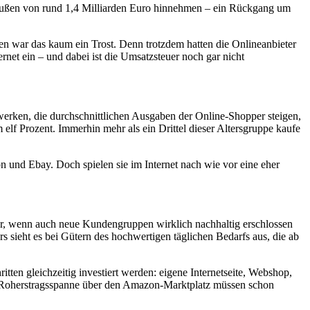
nbußen von rund 1,4 Milliarden Euro hinnehmen – ein Rückgang um
en war das kaum ein Trost. Denn trotzdem hatten die Onlineanbieter
rnet ein – und dabei ist die Umsatzsteuer noch gar nicht
erken, die durchschnittlichen Ausgaben der Online-Shopper steigen,
lf Prozent. Immerhin mehr als ein Drittel dieser Altersgruppe kaufe
 und Ebay. Doch spielen sie im Internet nach wie vor eine eher
nur, wenn auch neue Kundengruppen wirklich nachhaltig erschlossen
s sieht es bei Gütern des hochwertigen täglichen Bedarfs aus, die ab
tten gleichzeitig investiert werden: eigene Internetseite, Webshop,
 Roherstragsspanne über den Amazon-Marktplatz müssen schon