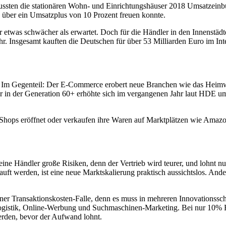
mussten die stationären Wohn- und Einrichtungshäuser 2018 Umsatzei
 über ein Umsatzplus von 10 Prozent freuen konnte.
etwas schwächer als erwartet. Doch für die Händler in den Innenstädt
r. Insgesamt kauften die Deutschen für über 53 Milliarden Euro im Inte
t. Im Gegenteil: Der E-Commerce erobert neue Branchen wie das Heimw
 in der Generation 60+ erhöhte sich im vergangenen Jahr laut HDE um e
-Shops eröffnet oder verkaufen ihre Waren auf Marktplätzen wie Amazon
eine Händler große Risiken, denn der Vertrieb wird teurer, und lohnt 
ft werden, ist eine neue Marktskalierung praktisch aussichtslos. Ander
ner Transaktionskosten-Falle, denn es muss in mehreren Innovationsschri
logistik, Online-Werbung und Suchmaschinen-Marketing. Bei nur 10%
erden, bevor der Aufwand lohnt.