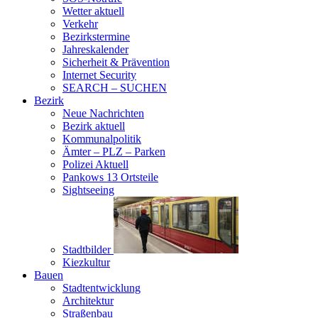
Wetter aktuell
Verkehr
Bezirkstermine
Jahreskalender
Sicherheit & Prävention
Internet Security
SEARCH – SUCHEN
Bezirk
Neue Nachrichten
Bezirk aktuell
Kommunalpolitik
Ämter – PLZ – Parken
Polizei Aktuell
Pankows 13 Ortsteile
Sightseeing
Stadtbilder
Kiezkultur
Bauen
Stadtentwicklung
Architektur
Straßenbau