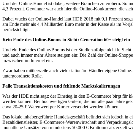
Und der Online-Handel ist dabei, weitere Branchen zu erobern. So 
4,3 Prozent. Gewinner war auch hier die Online-Konkurrenz, die sich
Dabei wuchs der Online-Handel laut HDE 2018 mit 9,1 Prozent sogar 
am Ende mehr als 4,4 Milliarden Euro mehr in der Kasse als im Vorjah
berücksichtigt.
Kein Ende des Online-Booms in Sicht: Generation 60+ steigt ein
Und ein Ende des Online-Booms ist der Studie zufolge nicht in Sich
und auch immer mehr Ältere steigen ein: Die Zahl der Online-Shopper
inzwischen im Internet ein.
Zwar haben mittlerweile auch viele stationäre Händler eigene Online
untergeordnete Rolle.
Falle Transaktionskosten und fehlende Marktskalierungen
Was der HDE nicht sagt: der Einstieg in den E-Commerce birgt für kl
werden können. Bei hochwertigen Gütern, die nur alle paar Jahre gekau
etwa 20-25 € Warenwert per Kurier versendet werden können.
Das lokale inhabergeführte Handelsgeschäft befindet sich jedoch in ei
Bezahldienstleister, E-Commerce-Warenwirtschaft und Verpackungs
monatliche Umsätze von mindestens 50.000 € Bruttoumsatz erzielt w