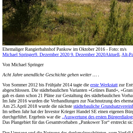
Ehemaliger Rangierbahnhof Pankow im Oktober 2016 - Foto: m/s
Michael Springer
9. Dezember 2020
9. Dezember 2020
Aktuell
,
Alt-P
Von Michael Springer
Acht Jahre unendliche Geschichte gehen weiter … .
Von Sommer 2012 bis Frühjahr 2014 tagte die
erste Werkstatt
zur Ent
abgeschlossen. Die städtebaulichen Varianten »Grünes Band«, »Gran
gab es dann schon 21 Pläne zur Gestaltung des städtebaulichen Vorh
Im Jahr 2016 wurden die Verhandlungen zur Nachnutzung des ehem
Am 25.April 2018 wurde die nächste
städtebauliche Grundsatzverei
Im selben Jahr hat der Investor Krieger Handel SE einen eigenen Bü
durchgeführt. Ergebnis war die
„Auswertung des ersten Bürgerdialog
Das Plangebiet für das Gesamtvorhaben „Pankower Tor“ erstreckt sic
Der Umgang und die Nutzung des denkmalgeschützten, vom Verfall b