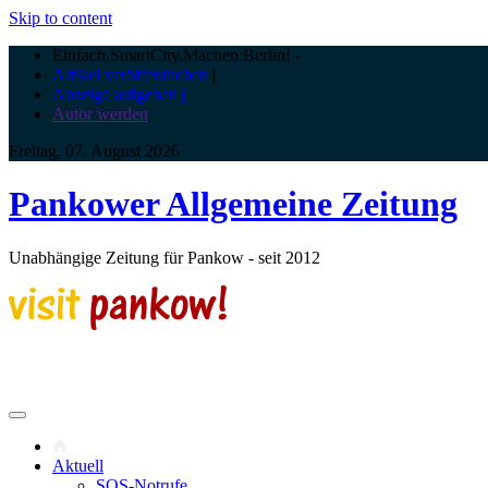
Skip to content
Einfach.SmartCity.Machen:Berlin!
-
Artikel veröffentlichen
|
Anzeige aufgeben |
Autor werden
Freitag, 07. August 2026
Pankower Allgemeine Zeitung
Unabhängige Zeitung für Pankow - seit 2012
Aktuell
SOS-Notrufe