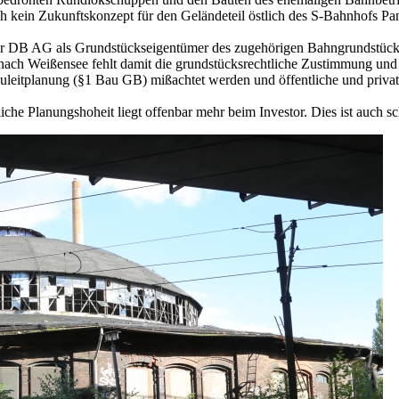
 kein Zukunftskonzept für den Geländeteil östlich des S-Bahnhofs Pa
r DB AG als Grundstückseigentümer des zugehörigen Bahngrundstücks i
e nach Weißensee fehlt damit die grundstücksrechtliche Zustimmung un
leitplanung (§1 Bau GB) mißachtet werden und öffentliche und privat
che Planungshoheit liegt offenbar mehr beim Investor. Dies ist auch s