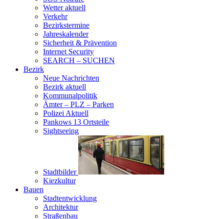
Wetter aktuell
Verkehr
Bezirkstermine
Jahreskalender
Sicherheit & Prävention
Internet Security
SEARCH – SUCHEN
Bezirk
Neue Nachrichten
Bezirk aktuell
Kommunalpolitik
Ämter – PLZ – Parken
Polizei Aktuell
Pankows 13 Ortsteile
Sightseeing
Stadtbilder
Kiezkultur
Bauen
Stadtentwicklung
Architektur
Straßenbau