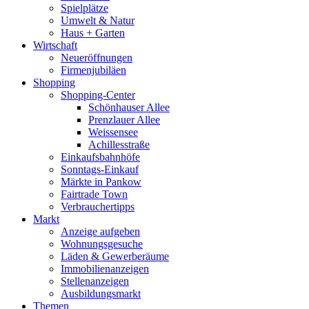
Spielplätze
Umwelt & Natur
Haus + Garten
Wirtschaft
Neueröffnungen
Firmenjubiläen
Shopping
Shopping-Center
Schönhauser Allee
Prenzlauer Allee
Weissensee
Achillesstraße
Einkaufsbahnhöfe
Sonntags-Einkauf
Märkte in Pankow
Fairtrade Town
Verbrauchertipps
Markt
Anzeige aufgeben
Wohnungsgesuche
Läden & Gewerberäume
Immobilienanzeigen
Stellenanzeigen
Ausbildungsmarkt
Themen