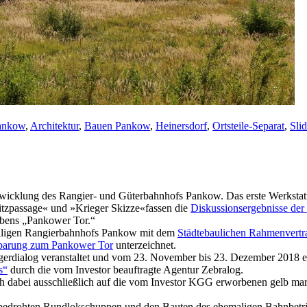
ankow
,
Architektur
,
Bauen Pankow
,
Heinersdorf
,
Ortsteile-Separat
,
Slid
wicklung des Rangier- und Güterbahnhofs Pankow. Das erste Werkstatt
itzpassage« und »Krieger Skizze«fassen die
Diskussionsergebnisse der
abens „Pankower Tor.“
aligen Rangierbahnhofs Pankow mit dem
Städtebaulichen Rahmenvertr
nbarung zum Pankower Tor
unterzeichnet.
rgerdialog veranstaltet und vom 23. November bis 23. Dezember 2018 e
s“
durch die vom Investor beauftragte Agentur Zebralog.
h dabei ausschließlich auf die vom Investor KGG erworbenen gelb mar
edrohten Rundlokschuppen und den Bauten des ehemaligen Bahnbetrieb