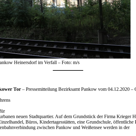
nkow Heinersdorf im Verfall – Foto: m/s
nkower Tor
– Pressemitteilung Bezirksamt Pankow vom 04.12.2020 – O
hrens
für
rbanen neuen Stadtquartier. Auf dem Grundstück der Firma Krieger H
elhandel, Büros, Kindertagesstätten, eine Grundschule, öffentliche P
raßenbahnverbindung zwischen Pankow und Weißensee werden in der