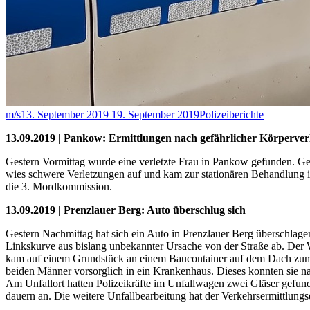
m/s
13. September 2019
19. September 2019
Polizeiberichte
13.09.2019 | Pankow: Ermittlungen nach gefährlicher Körperver
Gestern Vormittag wurde eine verletzte Frau in Pankow gefunden. Ge
wies schwere Verletzungen auf und kam zur stationären Behandlung in
die 3. Mordkommission.
13.09.2019 | Prenzlauer Berg: Auto überschlug sich
Gestern Nachmittag hat sich ein Auto in Prenzlauer Berg überschlag
Linkskurve aus bislang unbekannter Ursache von der Straße ab. Der 
kam auf einem Grundstück an einem Baucontainer auf dem Dach zum Lie
beiden Männer vorsorglich in ein Krankenhaus. Dieses konnten sie 
Am Unfallort hatten Polizeikräfte im Unfallwagen zwei Gläser gefun
dauern an. Die weitere Unfallbearbeitung hat der Verkehrsermittlungs