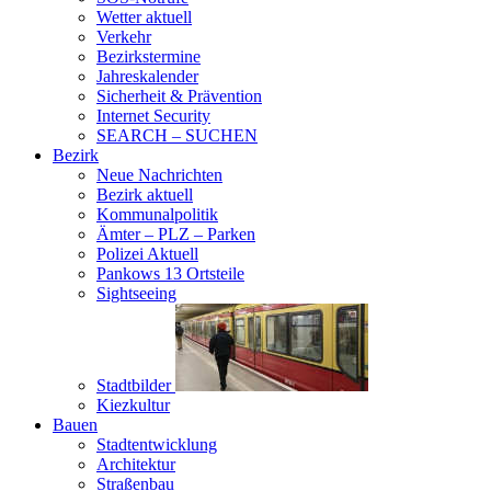
Wetter aktuell
Verkehr
Bezirkstermine
Jahreskalender
Sicherheit & Prävention
Internet Security
SEARCH – SUCHEN
Bezirk
Neue Nachrichten
Bezirk aktuell
Kommunalpolitik
Ämter – PLZ – Parken
Polizei Aktuell
Pankows 13 Ortsteile
Sightseeing
Stadtbilder
Kiezkultur
Bauen
Stadtentwicklung
Architektur
Straßenbau