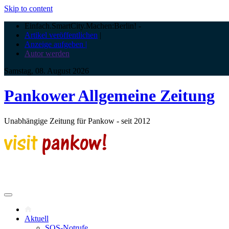
Skip to content
Einfach.SmartCity.Machen:Berlin!
-
Artikel veröffentlichen
|
Anzeige aufgeben |
Autor werden
Samstag, 08. August 2026
Pankower Allgemeine Zeitung
Unabhängige Zeitung für Pankow - seit 2012
Aktuell
SOS-Notrufe