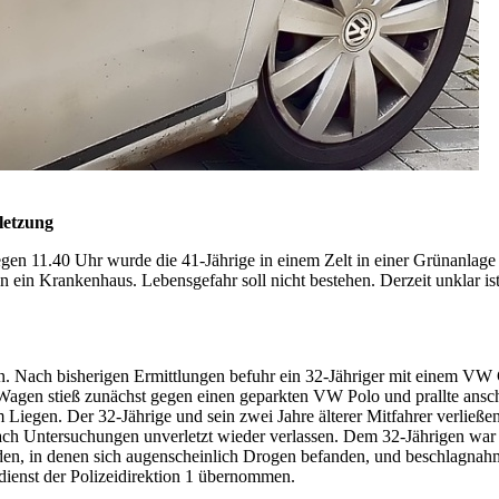
letzung
gen 11.40 Uhr wurde die 41-Jährige in einem Zelt in einer Grünanlage
 ein Krankenhaus. Lebensgefahr soll nicht bestehen. Derzeit unklar is
en. Nach bisherigen Ermittlungen befuhr ein 32-Jähriger mit einem VW
Wagen stieß zunächst gegen einen geparkten VW Polo und prallte ansch
gen. Der 32-Jährige und sein zwei Jahre älterer Mitfahrer verließen a
nach Untersuchungen unverletzt wieder verlassen. Dem 32-Jährigen w
den, in denen sich augenscheinlich Drogen befanden, und beschlagnah
dienst der Polizeidirektion 1 übernommen.