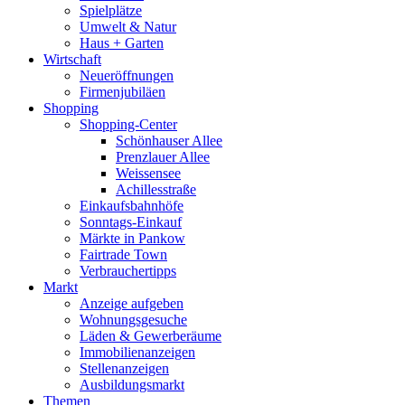
Spielplätze
Umwelt & Natur
Haus + Garten
Wirtschaft
Neueröffnungen
Firmenjubiläen
Shopping
Shopping-Center
Schönhauser Allee
Prenzlauer Allee
Weissensee
Achillesstraße
Einkaufsbahnhöfe
Sonntags-Einkauf
Märkte in Pankow
Fairtrade Town
Verbrauchertipps
Markt
Anzeige aufgeben
Wohnungsgesuche
Läden & Gewerberäume
Immobilienanzeigen
Stellenanzeigen
Ausbildungsmarkt
Themen