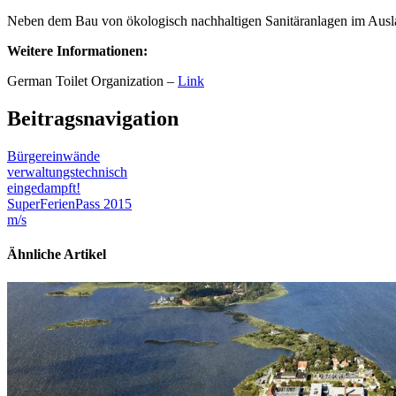
Neben dem Bau von ökologisch nachhaltigen Sanitäranlagen im Auslan
Weitere Informationen:
German Toilet Organization –
Link
Beitragsnavigation
Bürgereinwände
verwaltungstechnisch
eingedampft!
SuperFerienPass 2015
m/s
Ähnliche Artikel