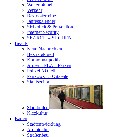
Wetter aktuell
Verkehr
Bezirkstermine
Jahreskalender
Sicherheit & Prävention
Internet Security
SEARCH – SUCHEN
Bezirk
Neue Nachrichten
Bezirk aktuell
Kommunalpolitik
Ämter – PLZ – Parken
Polizei Aktuell
Pankows 13 Ortsteile
Sightseeing
Stadtbilder
Kiezkultur
Bauen
Stadtentwicklung
Architektur
Straßenbau