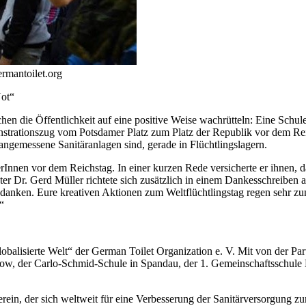
rmantoilet.org
Not“
chen die Öffentlichkeit auf eine positive Weise wachrütteln: Eine Sch
rationszug vom Potsdamer Platz zum Platz der Republik vor dem Reic
 angemessene Sanitäranlagen sind, gerade in Flüchtlingslagern.
nnen vor dem Reichstag. In einer kurzen Rede versicherte er ihnen, d
r Dr. Gerd Müller richtete sich zusätzlich in einem Dankesschreiben 
danken. Eure kreativen Aktionen zum Weltflüchtlingstag regen sehr zu
“
obalisierte Welt“ der German Toilet Organization e. V. Mit von der Par
ow, der Carlo-Schmid-Schule in Spandau, der 1. Gemeinschaftsschule 
erein, der sich weltweit für eine Verbesserung der Sanitärversorgun