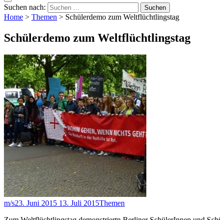
Suchen nach:
Home
>
Themen
>
Schülerdemo zum Weltflüchtlingstag
Schülerdemo zum Weltflüchtlingstag
m/s
23. Juni 2015
13. Juli 2015
Themen
Zum Weltflüchtlingstag demonstriertn Berliner SchülerInnen und Sc