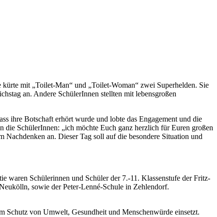
ule kürte mit „Toilet-Man“ und „Toilet-Woman“ zwei Superhelden. Sie
hstag an. Andere SchülerInnen stellten mit lebensgroßen
ass ihre Botschaft erhört wurde und lobte das Engagement und die
an die SchülerInnen: „ich möchte Euch ganz herzlich für Euren großen
m Nachdenken an. Dieser Tag soll auf die besondere Situation und
tie waren Schülerinnen und Schüler der 7.-11. Klassenstufe der Fritz-
Neukölln, sowie der Peter-Lenné-Schule in Zehlendorf.
g zum Schutz von Umwelt, Gesundheit und Menschenwürde einsetzt.