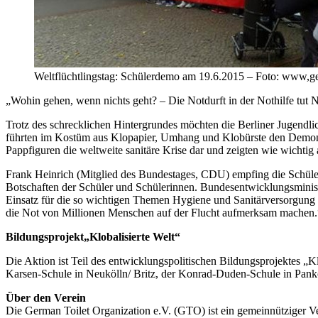
Weltflüchtlingstag: Schülerdemo am 19.6.2015 – Foto: www,ge
„Wohin gehen, wenn nichts geht? – Die Notdurft in der Nothilfe tut 
Trotz des schrecklichen Hintergrundes möchten die Berliner Jugendli
führten im Kostüm aus Klopapier, Umhang und Klobürste den Demonst
Pappfiguren die weltweite sanitäre Krise dar und zeigten wie wichtig
Frank Heinrich (Mitglied des Bundestages, CDU) empfing die SchülerI
Botschaften der Schüler und Schülerinnen. Bundesentwicklungsministe
Einsatz für die so wichtigen Themen Hygiene und Sanitärversorgung 
die Not von Millionen Menschen auf der Flucht aufmerksam machen.
Bildungsprojekt„Klobalisierte Welt“
Die Aktion ist Teil des entwicklungspolitischen Bildungsprojektes „Kl
Karsen-Schule in Neukölln/ Britz, der Konrad-Duden-Schule in Pank
Über den Verein
Die German Toilet Organization e.V. (GTO) ist ein gemeinnütziger V