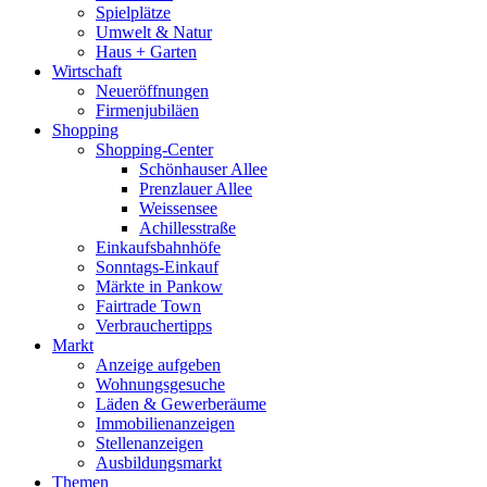
Spielplätze
Umwelt & Natur
Haus + Garten
Wirtschaft
Neueröffnungen
Firmenjubiläen
Shopping
Shopping-Center
Schönhauser Allee
Prenzlauer Allee
Weissensee
Achillesstraße
Einkaufsbahnhöfe
Sonntags-Einkauf
Märkte in Pankow
Fairtrade Town
Verbrauchertipps
Markt
Anzeige aufgeben
Wohnungsgesuche
Läden & Gewerberäume
Immobilienanzeigen
Stellenanzeigen
Ausbildungsmarkt
Themen