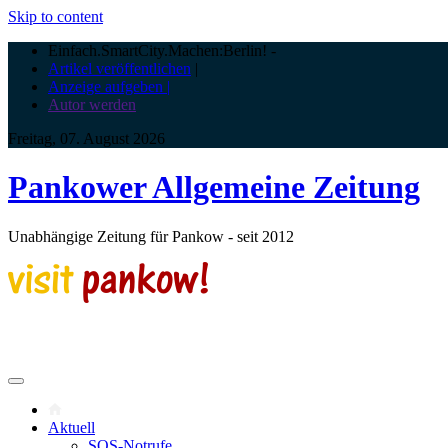
Skip to content
Einfach.SmartCity.Machen:Berlin!
-
Artikel veröffentlichen
|
Anzeige aufgeben |
Autor werden
Freitag, 07. August 2026
Pankower Allgemeine Zeitung
Unabhängige Zeitung für Pankow - seit 2012
Aktuell
SOS-Notrufe