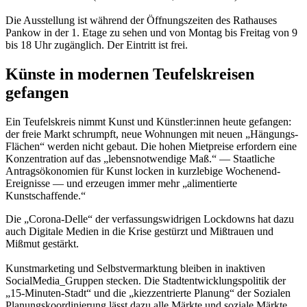
Die Ausstellung ist während der Öffnungszeiten des Rathauses
Pankow in der 1. Etage zu sehen und von Montag bis Freitag von 9
bis 18 Uhr zugänglich. Der Eintritt ist frei.
Künste in modernen Teufelskreisen
gefangen
Ein Teufelskreis nimmt Kunst und Künstler:innen heute gefangen:
der freie Markt schrumpft, neue Wohnungen mit neuen „Hängungs-
Flächen“ werden nicht gebaut. Die hohen Mietpreise erfordern eine
Konzentration auf das „lebensnotwendige Maß.“ — Staatliche
Antragsökonomien für Kunst locken in kurzlebige Wochenend-
Ereignisse — und erzeugen immer mehr „alimentierte
Kunstschaffende.“
Die „Corona-Delle“ der verfassungswidrigen Lockdowns hat dazu
auch Digitale Medien in die Krise gestürzt und Mißtrauen und
Mißmut gestärkt.
Kunstmarketing und Selbstvermarktung bleiben in inaktiven
SocialMedia_Gruppen stecken. Die Stadtentwicklungspolitik der
„15-Minuten-Stadt“ und die „kiezzentrierte Planung“ der Sozialen
Planungskoordinierung lässt dazu alle Märkte und soziale Märkte