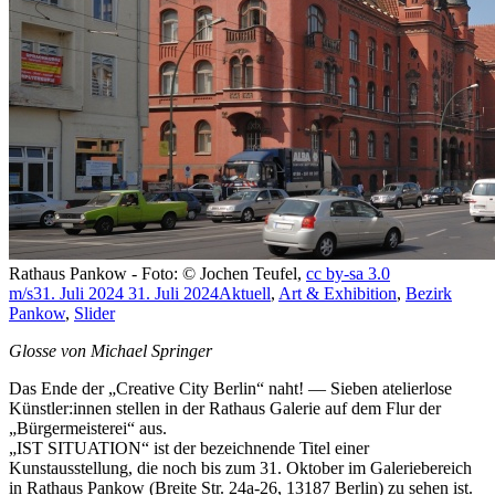
Rathaus Pankow - Foto: © Jochen Teufel,
cc by-sa 3.0
m/s
31. Juli 2024
31. Juli 2024
Aktuell
,
Art & Exhibition
,
Bezirk
Pankow
,
Slider
Glosse von Michael Springer
Das Ende der „Creative City Berlin“ naht! — Sieben atelierlose
Künstler:innen stellen in der Rathaus Galerie auf dem Flur der
„Bürgermeisterei“ aus.
„IST SITUATION“ ist der bezeichnende Titel einer
Kunstausstellung, die noch bis zum 31. Oktober im Galeriebereich
in Rathaus Pankow (Breite Str. 24a-26, 13187 Berlin) zu sehen ist.