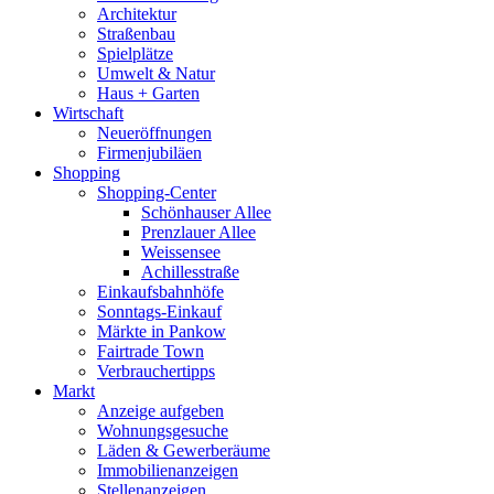
Architektur
Straßenbau
Spielplätze
Umwelt & Natur
Haus + Garten
Wirtschaft
Neueröffnungen
Firmenjubiläen
Shopping
Shopping-Center
Schönhauser Allee
Prenzlauer Allee
Weissensee
Achillesstraße
Einkaufsbahnhöfe
Sonntags-Einkauf
Märkte in Pankow
Fairtrade Town
Verbrauchertipps
Markt
Anzeige aufgeben
Wohnungsgesuche
Läden & Gewerberäume
Immobilienanzeigen
Stellenanzeigen