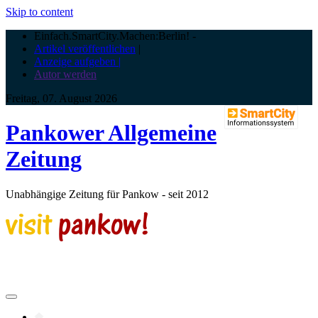
Skip to content
Einfach.SmartCity.Machen:Berlin!
-
Artikel veröffentlichen
|
Anzeige aufgeben |
Autor werden
Freitag, 07. August 2026
Pankower Allgemeine
Zeitung
Unabhängige Zeitung für Pankow - seit 2012