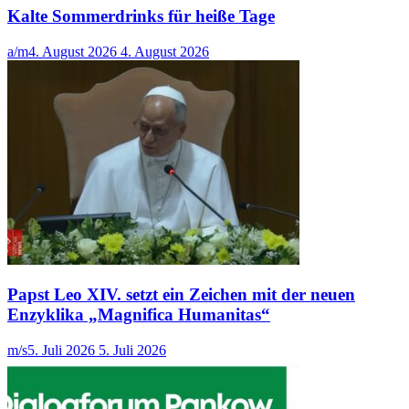
Kalte Sommerdrinks für heiße Tage
a/m
4. August 2026
4. August 2026
Papst Leo XIV. setzt ein Zeichen mit der neuen
Enzyklika „Magnifica Humanitas“
m/s
5. Juli 2026
5. Juli 2026