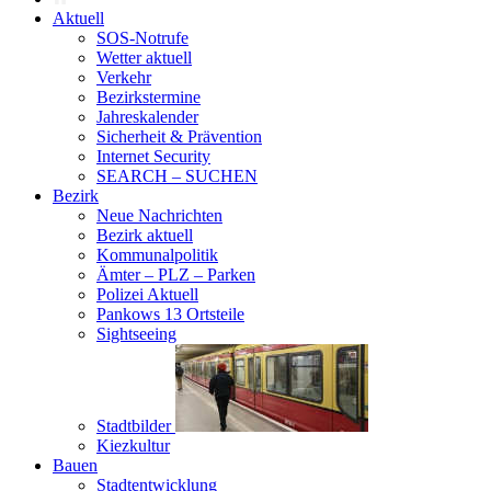
Aktuell
SOS-Notrufe
Wetter aktuell
Verkehr
Bezirkstermine
Jahreskalender
Sicherheit & Prävention
Internet Security
SEARCH – SUCHEN
Bezirk
Neue Nachrichten
Bezirk aktuell
Kommunalpolitik
Ämter – PLZ – Parken
Polizei Aktuell
Pankows 13 Ortsteile
Sightseeing
Stadtbilder
Kiezkultur
Bauen
Stadtentwicklung