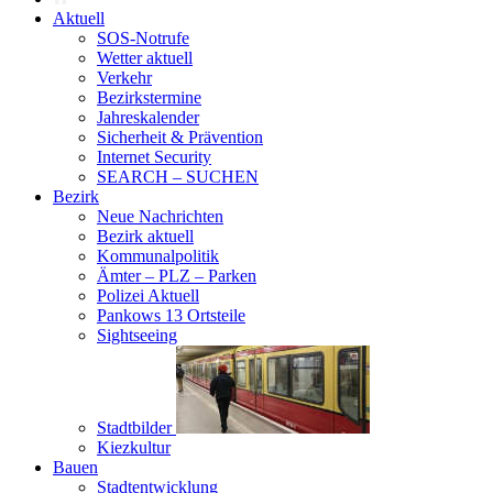
Aktuell
SOS-Notrufe
Wetter aktuell
Verkehr
Bezirkstermine
Jahreskalender
Sicherheit & Prävention
Internet Security
SEARCH – SUCHEN
Bezirk
Neue Nachrichten
Bezirk aktuell
Kommunalpolitik
Ämter – PLZ – Parken
Polizei Aktuell
Pankows 13 Ortsteile
Sightseeing
Stadtbilder
Kiezkultur
Bauen
Stadtentwicklung