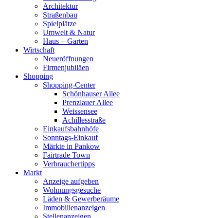
Architektur
Straßenbau
Spielplätze
Umwelt & Natur
Haus + Garten
Wirtschaft
Neueröffnungen
Firmenjubiläen
Shopping
Shopping-Center
Schönhauser Allee
Prenzlauer Allee
Weissensee
Achillesstraße
Einkaufsbahnhöfe
Sonntags-Einkauf
Märkte in Pankow
Fairtrade Town
Verbrauchertipps
Markt
Anzeige aufgeben
Wohnungsgesuche
Läden & Gewerberäume
Immobilienanzeigen
Stellenanzeigen