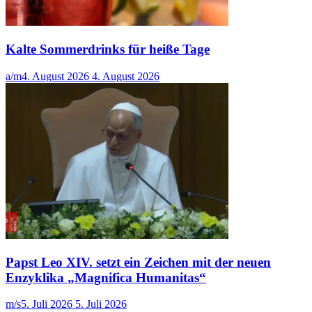
Kalte Sommerdrinks für heiße Tage
a/m
4. August 2026
4. August 2026
Papst Leo XIV. setzt ein Zeichen mit der neuen
Enzyklika „Magnifica Humanitas“
m/s
5. Juli 2026
5. Juli 2026