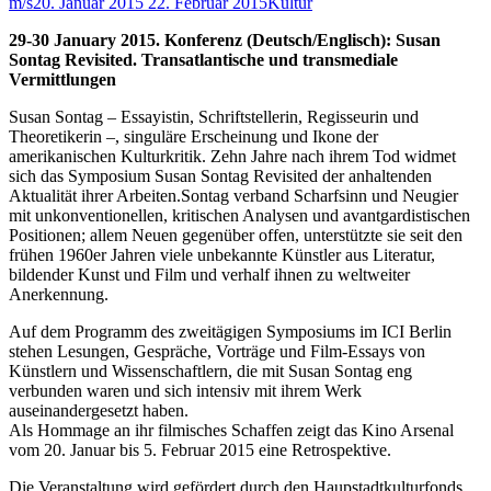
m/s
20. Januar 2015
22. Februar 2015
Kultur
29-30 January 2015. Konferenz (Deutsch/Englisch): Susan
Sontag Revisited. Transatlantische und transmediale
Vermittlungen
Susan Sontag – Essayistin, Schriftstellerin, Regisseurin und
Theoretikerin –, singuläre Erscheinung und Ikone der
amerikanischen Kulturkritik. Zehn Jahre nach ihrem Tod widmet
sich das Symposium Susan Sontag Revisited der anhaltenden
Aktualität ihrer Arbeiten.Sontag verband Scharfsinn und Neugier
mit unkonventionellen, kritischen Analysen und avantgardistischen
Positionen; allem Neuen gegenüber offen, unterstützte sie seit den
frühen 1960er Jahren viele unbekannte Künstler aus Literatur,
bildender Kunst und Film und verhalf ihnen zu weltweiter
Anerkennung.
Auf dem Programm des zweitägigen Symposiums im ICI Berlin
stehen Lesungen, Gespräche, Vorträge und Film-Essays von
Künstlern und Wissenschaftlern, die mit Susan Sontag eng
verbunden waren und sich intensiv mit ihrem Werk
auseinandergesetzt haben.
Als Hommage an ihr filmisches Schaffen zeigt das Kino Arsenal
vom 20. Januar bis 5. Februar 2015 eine Retrospektive.
Die Veranstaltung wird gefördert durch den Haupstadtkulturfonds.