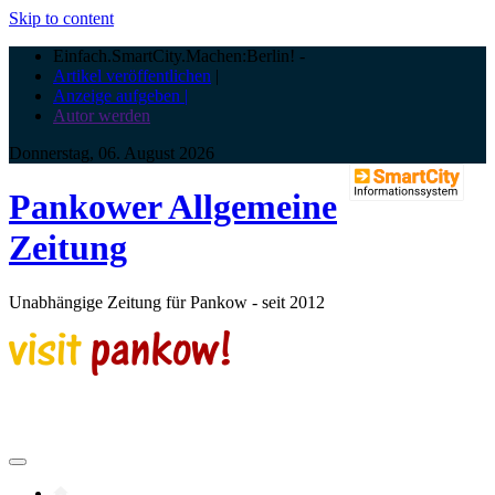
Skip to content
Einfach.SmartCity.Machen:Berlin!
-
Artikel veröffentlichen
|
Anzeige aufgeben |
Autor werden
Donnerstag, 06. August 2026
Pankower Allgemeine
Zeitung
Unabhängige Zeitung für Pankow - seit 2012