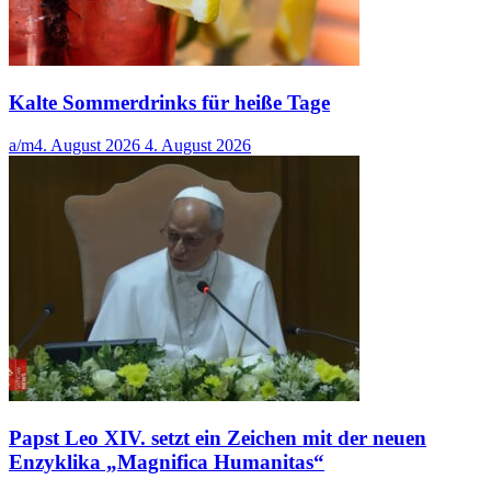
Kalte Sommerdrinks für heiße Tage
a/m
4. August 2026
4. August 2026
Papst Leo XIV. setzt ein Zeichen mit der neuen
Enzyklika „Magnifica Humanitas“