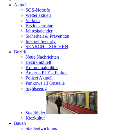
Aktuell
SOS-Notrufe
Wetter aktuell
Verkehr
Bezirkstermine
Jahreskalender
Sicherheit & Prävention
Internet Security
SEARCH – SUCHEN
Bezirk
Neue Nachrichten
Bezirk aktuell
Kommunalpolitik
Ämter – PLZ – Parken
Polizei Aktuell
Pankows 13 Ortsteile
Sightseeing
Stadtbilder
Kiezkultur
Bauen
Stadtentwicklung