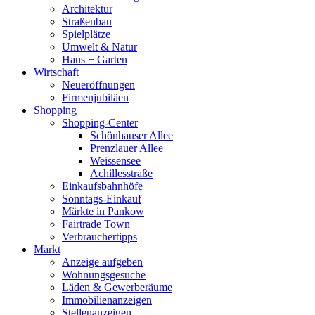
Architektur
Straßenbau
Spielplätze
Umwelt & Natur
Haus + Garten
Wirtschaft
Neueröffnungen
Firmenjubiläen
Shopping
Shopping-Center
Schönhauser Allee
Prenzlauer Allee
Weissensee
Achillesstraße
Einkaufsbahnhöfe
Sonntags-Einkauf
Märkte in Pankow
Fairtrade Town
Verbrauchertipps
Markt
Anzeige aufgeben
Wohnungsgesuche
Läden & Gewerberäume
Immobilienanzeigen
Stellenanzeigen