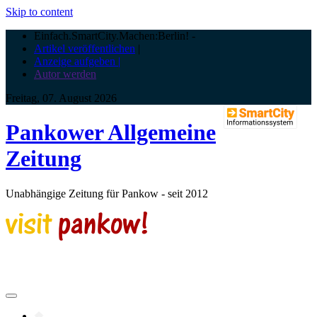
Skip to content
Einfach.SmartCity.Machen:Berlin!
-
Artikel veröffentlichen
|
Anzeige aufgeben |
Autor werden
Freitag, 07. August 2026
Pankower Allgemeine
Zeitung
Unabhängige Zeitung für Pankow - seit 2012