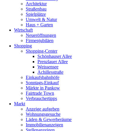
Architektur
Straßenbau
Spielplätze
Umwelt & Natur
Haus + Garten
Wirtschaft
Neueröffnungen
Firmenjubiläen
Shopping
Shopping-Center
Schönhauser Allee
Prenzlauer Allee
Weissensee
Achillesstraße
Einkaufsbahnhöfe
Sonntags-Einkauf
Märkte in Pankow
Fairtrade Town
Verbrauchertipps
Markt
Anzeige aufgeben
Wohnungsgesuche
Läden & Gewerberäume
Immobilienanzeigen
Stellenanzeigen