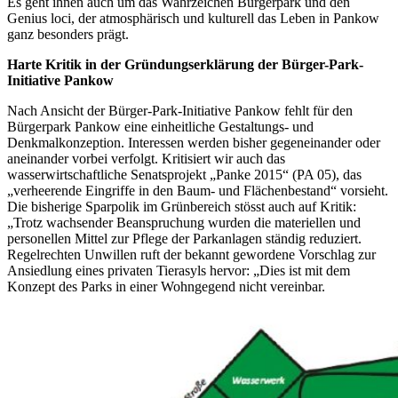
Es geht ihnen auch um das Wahrzeichen Bürgerpark und den
Genius loci, der atmosphärisch und kulturell das Leben in Pankow
ganz besonders prägt.
Harte Kritik in der Gründungserklärung der Bürger-Park-
Initiative Pankow
Nach Ansicht der Bürger-Park-Initiative Pankow fehlt für den
Bürgerpark Pankow eine einheitliche Gestaltungs- und
Denkmalkonzeption. Interessen werden bisher gegeneinander oder
aneinander vorbei verfolgt. Kritisiert wir auch das
wasserwirtschaftliche Senatsprojekt „Panke 2015“ (PA 05), das
„verheerende Eingriffe in den Baum- und Flächenbestand“ vorsieht.
Die bisherige Sparpolik im Grünbereich stösst auch auf Kritik:
„Trotz wachsender Beanspruchung wurden die materiellen und
personellen Mittel zur Pflege der Parkanlagen ständig reduziert.
Regelrechten Unwillen ruft der bekannt gewordene Vorschlag zur
Ansiedlung eines privaten Tierasyls hervor: „Dies ist mit dem
Konzept des Parks in einer Wohngegend nicht vereinbar.