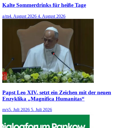
Kalte Sommerdrinks für heiße Tage
a/m
4. August 2026
4. August 2026
Papst Leo XIV. setzt ein Zeichen mit der neuen
Enzyklika „Magnifica Humanitas“
m/s
5. Juli 2026
5. Juli 2026