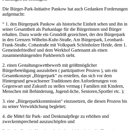
Die Bürger-Park-Initiative Pankow hat auch Gedanken Forderungen
aufgemacht:
“ 1. den Bürgerpark Pankow als historische Einheit sehen und ihn in
seiner Gesamtheit als Parkanlage für die Bürgerinnen und Bürger
erhalten. Dazu wurde ein Grundriß gezeichnet, der den Bürgerpark
in den Grenzen Wilhelm-Kuhr-Straße, Am Bürgerpark, Leonhard-
Frank-Straße, Cottastraße mit Volkspark Schönholzer Heide, dem 1.
Gemeindefriedhof und dem Werkhof Gartenamt als einen
zusammenhängenden Parkbereich sieht.
2. einen Gestaltungswettbewerb mit größtmöglicher
Bürgerbeteiligung auszuloben ( partizipativer Prozess ), um ein
Gesamtkonzept „Bürgerpark“ zu erstellen, das sich vor dem
Hintergrund gewachsener Traditionen den Anforderungen von
Gegenwart und Zukunft zu stellen vermag ( Familien mit Kindern,
Menschen mit Behinderung, Jugend-liche, Senioren,Sportler etc. );
3. eine „Bürgerparkkommission“ einzusetzen, die diesen Prozess bis
zu seiner Verwirklichung begleitet;
4. die Mittel für Park- und Denkmalpflege zu erhöhen und
zweckentsprechend auszuschöpfen und