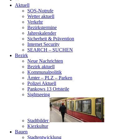
Aktuell
SOS-Notrufe
Wetter aktuell
Verkehr
Bezirkstermine
Jahreskalender
Sicherheit & Prävention
Internet Security
SEARCH – SUCHEN
Bezirk
Neue Nachrichten
Bezirk aktuell
Kommunalpolitik
Ämter – PLZ – Parken
Polizei Aktuell
Pankows 13 Ortsteile
Sightseeing
Stadtbilder
Kiezkultur
Bauen
Stadtentwicklung