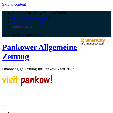
Skip to content
Einfach.SmartCity.Machen:Berlin!
-
Artikel veröffentlichen
|
Anzeige aufgeben |
Autor werden
Sonntag, 09. August 2026
Pankower Allgemeine
Zeitung
Unabhängige Zeitung für Pankow - seit 2012