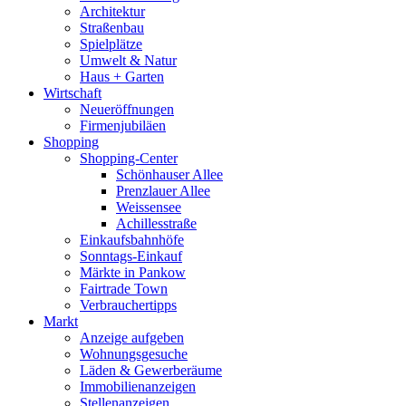
Architektur
Straßenbau
Spielplätze
Umwelt & Natur
Haus + Garten
Wirtschaft
Neueröffnungen
Firmenjubiläen
Shopping
Shopping-Center
Schönhauser Allee
Prenzlauer Allee
Weissensee
Achillesstraße
Einkaufsbahnhöfe
Sonntags-Einkauf
Märkte in Pankow
Fairtrade Town
Verbrauchertipps
Markt
Anzeige aufgeben
Wohnungsgesuche
Läden & Gewerberäume
Immobilienanzeigen
Stellenanzeigen