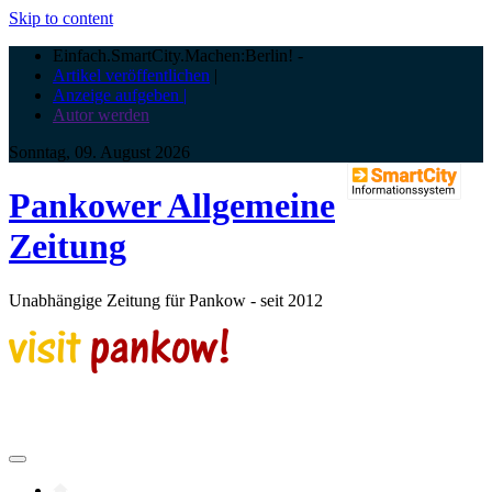
Skip to content
Einfach.SmartCity.Machen:Berlin!
-
Artikel veröffentlichen
|
Anzeige aufgeben |
Autor werden
Sonntag, 09. August 2026
Pankower Allgemeine
Zeitung
Unabhängige Zeitung für Pankow - seit 2012