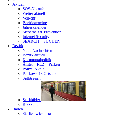
Aktuell
SOS-Notrufe
Wetter aktuell
Verkehr
Bezirkstermine
Jahreskalender
Sicherheit & Prävention
Internet Security
SEARCH – SUCHEN
Bezirk
Neue Nachrichten
Bezirk aktuell
Kommunalpolitik
Ämter – PLZ – Parken
Polizei Aktuell
Pankows 13 Ortsteile
Sightseeing
Stadtbilder
Kiezkultur
Bauen
Stadtentwicklung