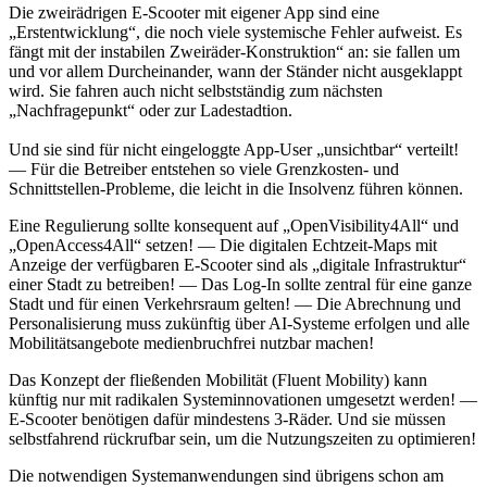
Die zweirädrigen E-Scooter mit eigener App sind eine
„Erstentwicklung“, die noch viele systemische Fehler aufweist. Es
fängt mit der instabilen Zweiräder-Konstruktion“ an: sie fallen um
und vor allem Durcheinander, wann der Ständer nicht ausgeklappt
wird. Sie fahren auch nicht selbstständig zum nächsten
„Nachfragepunkt“ oder zur Ladestadtion.
Und sie sind für nicht eingeloggte App-User „unsichtbar“ verteilt!
— Für die Betreiber entstehen so viele Grenzkosten- und
Schnittstellen-Probleme, die leicht in die Insolvenz führen können.
Eine Regulierung sollte konsequent auf „OpenVisibility4All“ und
„OpenAccess4All“ setzen! — Die digitalen Echtzeit-Maps mit
Anzeige der verfügbaren E-Scooter sind als „digitale Infrastruktur“
einer Stadt zu betreiben! — Das Log-In sollte zentral für eine ganze
Stadt und für einen Verkehrsraum gelten! — Die Abrechnung und
Personalisierung muss zukünftig über AI-Systeme erfolgen und alle
Mobilitätsangebote medienbruchfrei nutzbar machen!
Das Konzept der fließenden Mobilität (Fluent Mobility) kann
künftig nur mit radikalen Systeminnovationen umgesetzt werden! —
E-Scooter benötigen dafür mindestens 3-Räder. Und sie müssen
selbstfahrend rückrufbar sein, um die Nutzungszeiten zu optimieren!
Die notwendigen Systemanwendungen sind übrigens schon am