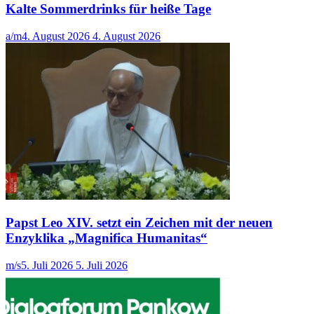
Kalte Sommerdrinks für heiße Tage
a/m
4. August 2026
4. August 2026
Papst Leo XIV. setzt ein Zeichen mit der neuen
Enzyklika „Magnifica Humanitas“
m/s
5. Juli 2026
5. Juli 2026