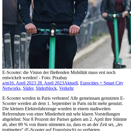
E-Scooter: die Vision der fließenden Mobilität muss erst noch
entwickelt werden! - Foto: Pixabay
a/m
16. April 2023
28. April 2023
Aktuell
,
Eurocities + Smart City
Networks
,
Slider
,
Sliderblock
,
Verkehr
E-Scooter werden in Paris verboten! Alle gemeinsam genutzten E-
Scooter werden ab dem 1. September in Paris nicht mehr genutzt.
Die kleinen Elektrofahrzeuge wurden in einem stadtweiten
Referendum von einer Minderheit mit sehr klaren Vorstellungen
abgelehnt: Nur 8 Prozent der Pariser gaben am 2. April ihre Stimme
ab, aber 89 % von ihnen stimmten zu, dass es an der Zeit sei, „les
trottinettes“ (E-Scooter auf Französisch) zu verbieten.