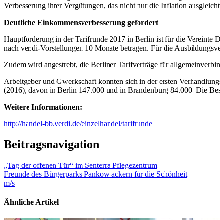
Verbesserung ihrer Vergütungen, das nicht nur die Inflation ausgleic
Deutliche Einkommensverbesserung gefordert
Hauptforderung in der Tarifrunde 2017 in Berlin ist für die Vereinte
nach ver.di-Vorstellungen 10 Monate betragen. Für die Ausbildungs
Zudem wird angestrebt, die Berliner Tarifverträge für allgemeinverbi
Arbeitgeber und Gwerkschaft konnten sich in der ersten Verhandlungs
(2016), davon in Berlin 147.000 und in Brandenburg 84.000. Die Besc
Weitere Informationen:
http://handel-bb.verdi.de/einzelhandel/tarifrunde
Beitragsnavigation
„Tag der offenen Tür“ im Senterra Pflegezentrum
Freunde des Bürgerparks Pankow ackern für die Schönheit
m/s
Ähnliche Artikel