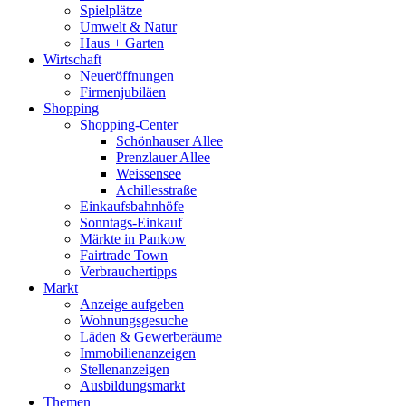
Spielplätze
Umwelt & Natur
Haus + Garten
Wirtschaft
Neueröffnungen
Firmenjubiläen
Shopping
Shopping-Center
Schönhauser Allee
Prenzlauer Allee
Weissensee
Achillesstraße
Einkaufsbahnhöfe
Sonntags-Einkauf
Märkte in Pankow
Fairtrade Town
Verbrauchertipps
Markt
Anzeige aufgeben
Wohnungsgesuche
Läden & Gewerberäume
Immobilienanzeigen
Stellenanzeigen
Ausbildungsmarkt
Themen