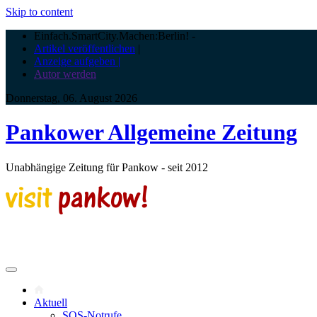
Skip to content
Einfach.SmartCity.Machen:Berlin!
-
Artikel veröffentlichen
|
Anzeige aufgeben |
Autor werden
Donnerstag, 06. August 2026
Pankower Allgemeine Zeitung
Unabhängige Zeitung für Pankow - seit 2012
Aktuell
SOS-Notrufe