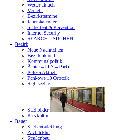
Wetter aktuell
Verkehr
Bezirkstermine
Jahreskalender
Sicherheit & Prävention
Internet Security
SEARCH – SUCHEN
Bezirk
Neue Nachrichten
Bezirk aktuell
Kommunalpolitik
Ämter – PLZ – Parken
Polizei Aktuell
Pankows 13 Ortsteile
Sightseeing
Stadtbilder
Kiezkultur
Bauen
Stadtentwicklung
Architektur
Straßenbau