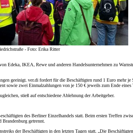
edrichstraße - Foto: Erika Ritter
en von Edeka, IKEA, Rewe und anderen Handelsunternehmen zu Warnstre
lungen geeinigt. ver.di fordert für die Beschäftigten rund 1 Euro mehr j
zent sowie zwei Einmalzahlungen von je 150 € jeweils zum Ende eines T
ugleichen, stieß auf entschiedene Ablehnung der Arbeitgeber.
eschäftigten des Berliner Einzelhandels statt. Beim ersten Treffen zwis
d Brandenburg getrennt.
treiks der Beschäftigten in den letzten Tagen statt. „Die Beschäftigt