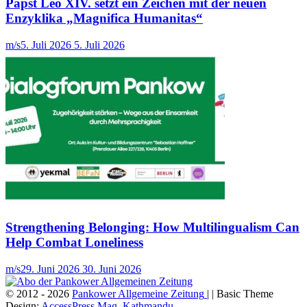
Papst Leo XIV. setzt ein Zeichen mit der neuen
Enzyklika „Magnifica Humanitas“
m/s
5. Juli 2026
5. Juli 2026
Strengthening Belonging: How Multilingualism Can
Help Combat Loneliness
m/s
29. Juni 2026
30. Juni 2026
© 2012 - 2026
Pankower Allgemeine Zeitung
| | Basic Theme
Design:
AccessPress Mag, Kathmandu