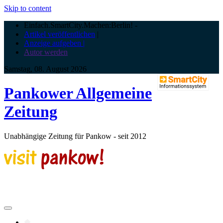
Skip to content
Einfach.SmartCity.Machen:Berlin!
-
Artikel veröffentlichen
|
Anzeige aufgeben |
Autor werden
Samstag, 08. August 2026
Pankower Allgemeine
Zeitung
Unabhängige Zeitung für Pankow - seit 2012