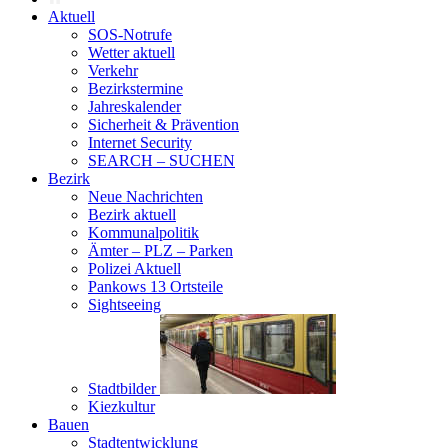
Aktuell
SOS-Notrufe
Wetter aktuell
Verkehr
Bezirkstermine
Jahreskalender
Sicherheit & Prävention
Internet Security
SEARCH – SUCHEN
Bezirk
Neue Nachrichten
Bezirk aktuell
Kommunalpolitik
Ämter – PLZ – Parken
Polizei Aktuell
Pankows 13 Ortsteile
Sightseeing
Stadtbilder
Kiezkultur
Bauen
Stadtentwicklung