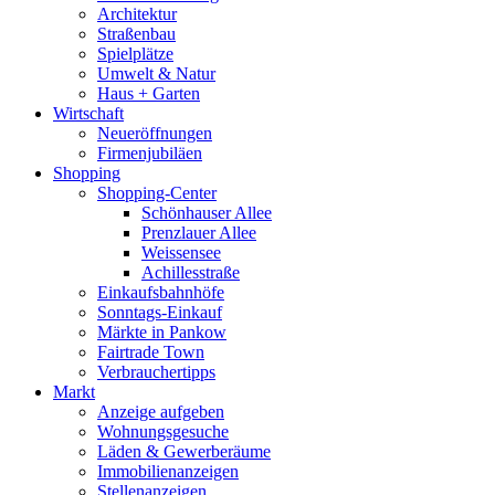
Architektur
Straßenbau
Spielplätze
Umwelt & Natur
Haus + Garten
Wirtschaft
Neueröffnungen
Firmenjubiläen
Shopping
Shopping-Center
Schönhauser Allee
Prenzlauer Allee
Weissensee
Achillesstraße
Einkaufsbahnhöfe
Sonntags-Einkauf
Märkte in Pankow
Fairtrade Town
Verbrauchertipps
Markt
Anzeige aufgeben
Wohnungsgesuche
Läden & Gewerberäume
Immobilienanzeigen
Stellenanzeigen