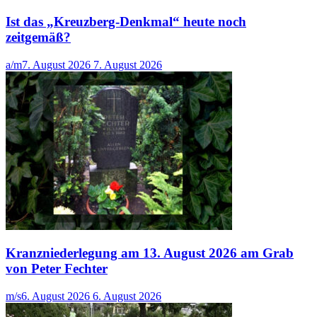
Ist das „Kreuzberg-Denkmal“ heute noch
zeitgemäß?
a/m
7. August 2026
7. August 2026
Kranzniederlegung am 13. August 2026 am Grab
von Peter Fechter
m/s
6. August 2026
6. August 2026