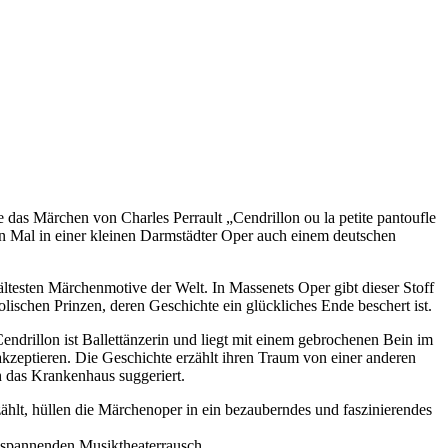
das Märchen von Charles Perrault „Cendrillon ou la petite pantoufle
ten Mal in einer kleinen Darmstädter Oper auch einem deutschen
ltesten Märchenmotive der Welt. In Massenets Oper gibt dieser Stoff
schen Prinzen, deren Geschichte ein glückliches Ende beschert ist.
Cendrillon ist Ballettänzerin und liegt mit einem gebrochenen Bein im
akzeptieren. Die Geschichte erzählt ihren Traum von einer anderen
h das Krankenhaus suggeriert.
ählt, hüllen die Märchenoper in ein bezauberndes und faszinierendes
 spannenden Musiktheaterrausch.