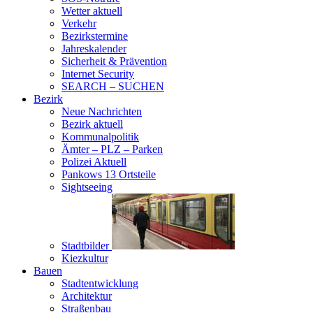
Wetter aktuell
Verkehr
Bezirkstermine
Jahreskalender
Sicherheit & Prävention
Internet Security
SEARCH – SUCHEN
Bezirk
Neue Nachrichten
Bezirk aktuell
Kommunalpolitik
Ämter – PLZ – Parken
Polizei Aktuell
Pankows 13 Ortsteile
Sightseeing
Stadtbilder
Kiezkultur
Bauen
Stadtentwicklung
Architektur
Straßenbau