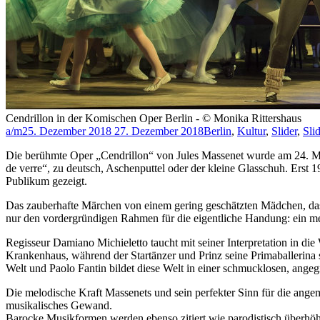
Cendrillon in der Komischen Oper Berlin - © Monika Rittershaus
a/m
25. Dezember 2018
27. Dezember 2018
Berlin
,
Kultur
,
Slider
,
Sli
Die berühmte Oper „Cendrillon“ von Jules Massenet wurde am 24. Mai
de verre“, zu deutsch, Aschenputtel oder der kleine Glasschuh. Erst
Publikum gezeigt.
Das zauberhafte Märchen von einem gering geschätzten Mädchen, das z
nur den vordergründigen Rahmen für die eigentliche Handung: ein me
Regisseur Damiano Michieletto taucht mit seiner Interpretation in die
Krankenhaus, während der Startänzer und Prinz seine Primaballerina s
Welt und Paolo Fantin bildet diese Welt in einer schmucklosen, angeg
Die melodische Kraft Massenets und sein perfekter Sinn für die angem
musikalisches Gewand.
Barocke Musikformen werden ebenso zitiert wie parodistisch überhö