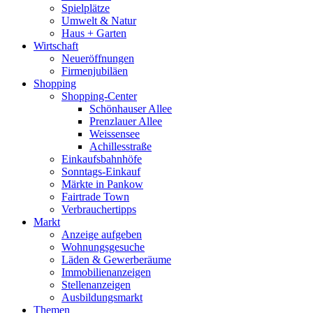
Spielplätze
Umwelt & Natur
Haus + Garten
Wirtschaft
Neueröffnungen
Firmenjubiläen
Shopping
Shopping-Center
Schönhauser Allee
Prenzlauer Allee
Weissensee
Achillesstraße
Einkaufsbahnhöfe
Sonntags-Einkauf
Märkte in Pankow
Fairtrade Town
Verbrauchertipps
Markt
Anzeige aufgeben
Wohnungsgesuche
Läden & Gewerberäume
Immobilienanzeigen
Stellenanzeigen
Ausbildungsmarkt
Themen