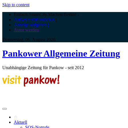
Skip to content
Einfach.SmartCity.Machen:Berlin!
-
Artikel veröffentlichen
|
Anzeige aufgeben |
Autor werden
Donnerstag, 06. August 2026
Pankower Allgemeine Zeitung
Unabhängige Zeitung für Pankow - seit 2012
Aktuell
SOS-Notrufe