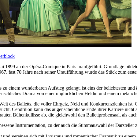
derblock
 1899 an der Opéra-Comique in Paris uraufgeführt. Grundlage bildete 
 1967, fast 70 Jahre nach seiner Uraufführung wurde das Stück zum ers
u einem wunderbaren Aufstieg gelangt, ist eins der beliebtesten und ä
nschliches Drama von einer unglücklichen Heldin und einem melancholi
 Welt des Balletts, die voller Ehrgeiz, Neid und Konkurrenzdenken ist. 
ucht. Cendrillon kann das augenscheinliche Ende ihrer Karriere nicht 
rauten Bühenkullisse ab, die gleichwohl den Ballettprobensaal, als auc
essene Instrumentation, zu der auch die Stimmauswahl der Darsteller z
ht und vereinen sich mit Lyrismus und romantischer Dramatik zu einem