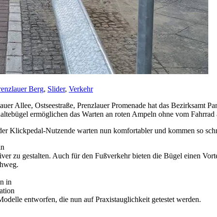
renzlauer Berg
,
Slider
,
Verkehr
er Allee, Ostseestraße, Prenzlauer Promenade hat das Bezirksamt Pan
thaltebügel ermöglichen das Warten an roten Ampeln ohne vom Fahrrad 
er Klickpedal-Nutzende warten nun komfortabler und kommen so schne
in
er zu gestalten. Auch für den Fußverkehr bieten die Bügel einen Vorte
ehweg.
n in
ation
delle entworfen, die nun auf Praxistauglichkeit getestet werden.