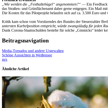
„Wie werden die „Festhaltebügel“ angenommen?“
— Ein Feedback
das Straßen- und Grünflächenamt daher gerne entgegen. Ein Mail mi
Die Kosten für das Pilotprojekt belaufen sich auf ca. 3.500 Euro u
Kritik kam schon vom Vorsitzendes des Bundes der Steuerzahler Ber
untersten Kurbelposition entspricht, würde zwangsläufig für jeden Rad
Dank Corona-Staatsschulden bestehe für solche „Gimnicks“ leider kei
Beitragsnavigation
Media-Tornados und andere Urgewalten
Schöne Aussichten in Weißensee
m/s
Ähnliche Artikel