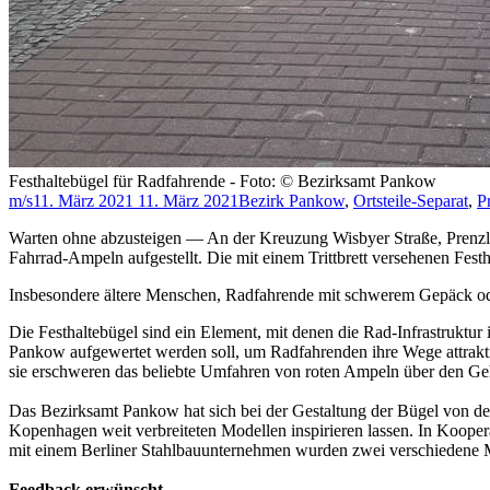
Festhaltebügel für Radfahrende - Foto: © Bezirksamt Pankow
m/s
11. März 2021
11. März 2021
Bezirk Pankow
,
Ortsteile-Separat
,
P
Warten ohne abzusteigen — An der Kreuzung Wisbyer Straße, Prenzlau
Fahrrad-Ampeln aufgestellt. Die mit einem Trittbrett versehenen Fes
Insbesondere ältere Menschen, Radfahrende mit schwerem Gepäck od
Die Festhaltebügel sind ein Element, mit denen die Rad-Infrastruktur 
Pankow aufgewertet werden soll, um Radfahrenden ihre Wege attraktiv
sie erschweren das beliebte Umfahren von roten Ampeln über den G
Das Bezirksamt Pankow hat sich bei der Gestaltung der Bügel von de
Kopenhagen weit verbreiteten Modellen inspirieren lassen. In Kooper
mit einem Berliner Stahlbauunternehmen wurden zwei verschiedene Mo
Feedback erwünscht