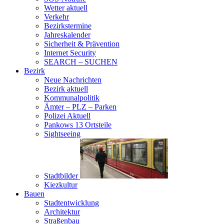
Wetter aktuell
Verkehr
Bezirkstermine
Jahreskalender
Sicherheit & Prävention
Internet Security
SEARCH – SUCHEN
Bezirk
Neue Nachrichten
Bezirk aktuell
Kommunalpolitik
Ämter – PLZ – Parken
Polizei Aktuell
Pankows 13 Ortsteile
Sightseeing
Stadtbilder
Kiezkultur
Bauen
Stadtentwicklung
Architektur
Straßenbau