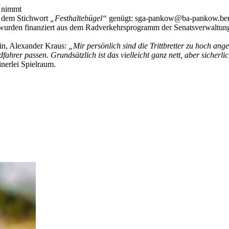
 nimmt
t dem Stichwort
„Festhaltebügel“
genügt: sga-pankow@ba-pankow.berl
nd wurden finanziert aus dem Radverkehrsprogramm der Senatsverwaltu
lin, Alexander Kraus:
„Mir persönlich sind die Trittbretter zu hoch an
fahrer passen. Grundsätzlich ist das vielleicht ganz nett, aber sicherl
nerlei Spielraum.