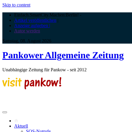
Skip to content
Einfach.SmartCity.Machen:Berlin!
-
Artikel veröffentlichen
|
Anzeige aufgeben |
Autor werden
Samstag, 08. August 2026
Pankower Allgemeine Zeitung
Unabhängige Zeitung für Pankow - seit 2012
Aktuell
SOS-Notrufe