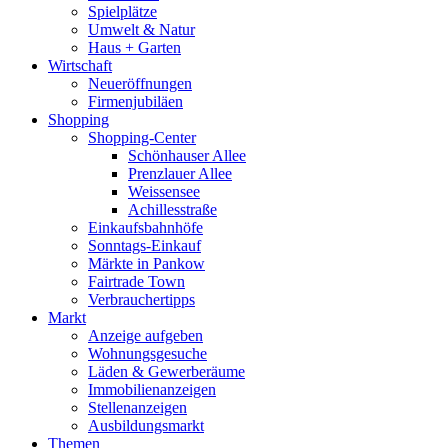
Spielplätze
Umwelt & Natur
Haus + Garten
Wirtschaft
Neueröffnungen
Firmenjubiläen
Shopping
Shopping-Center
Schönhauser Allee
Prenzlauer Allee
Weissensee
Achillesstraße
Einkaufsbahnhöfe
Sonntags-Einkauf
Märkte in Pankow
Fairtrade Town
Verbrauchertipps
Markt
Anzeige aufgeben
Wohnungsgesuche
Läden & Gewerberäume
Immobilienanzeigen
Stellenanzeigen
Ausbildungsmarkt
Themen