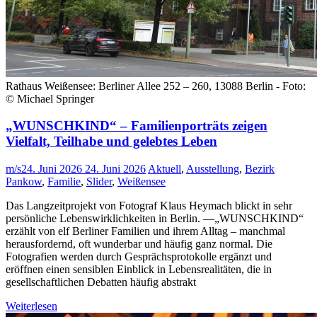
Rathaus Weißensee: Berliner Allee 252 – 260, 13088 Berlin - Foto:
© Michael Springer
„WUNSCHKIND“ – Familienporträts zeigen
Vielfalt, Teilhabe und gelebtes Leben
m/s
24. Juni 2026
24. Juni 2026
Aktuell
,
Ausstellung
,
Bezirk
Pankow
,
Familie
,
Slider
,
Weißensee
Das Langzeitprojekt von Fotograf Klaus Heymach blickt in sehr
persönliche Lebenswirklichkeiten in Berlin. —„WUNSCHKIND“
erzählt von elf Berliner Familien und ihrem Alltag – manchmal
herausfordernd, oft wunderbar und häufig ganz normal. Die
Fotografien werden durch Gesprächsprotokolle ergänzt und
eröffnen einen sensiblen Einblick in Lebensrealitäten, die in
gesellschaftlichen Debatten häufig abstrakt
Weiterlesen