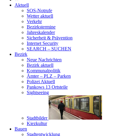
Aktuell
SOS-Notrufe
Wetter aktuell
Verkehr
Bezirkstermine
Jahreskalender
Sicherheit & Prävention
Internet Security
SEARCH – SUCHEN
Bezirk
Neue Nachrichten
Bezirk aktuell
Kommunalpolitik
Ämter – PLZ – Parken
Polizei Aktuell
Pankows 13 Ortsteile
Sightseeing
Stadtbilder
Kiezkultur
Bauen
Stadtentwicklung