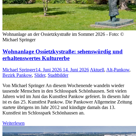
Wohnanlage an der Ossietzkystraße im Sommer 2026 - Foto: ©
Michael Springer
Wohnanlage Ossietzkystraße: sehenswürdig und
erhaltenswertes Kulturerbe
Michael Springer
14. Juni 2026
14. Juni 2026
Aktuell
,
Alt-Pankow
,
Bezirk Pankow
,
Slider
,
Stadtbilder
Von Michael Springer An diesem Wochenende wandeln wieder
tausende Menschen in den Schlosspark Schönhausen. Seit vielen
Jahren wird im Juni das Kunstfest Pankow gefeiert. In diesem Jahr
ist es das 25. Kunstfest Pankow. Die Pankower Allgemeine Zeitung
startete übrigens im Jahr 2012 und kündigte damals das 13.
Kunstfest im Schlosspark Schönhausen an.
Weiterlesen