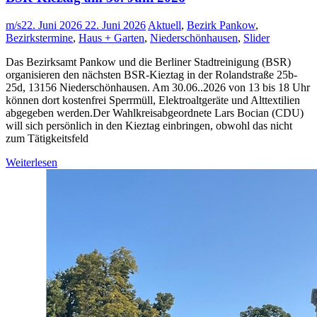
m/s
22. Juni 2026
22. Juni 2026
Aktuell
,
Bezirk Pankow
,
Bezirkstermine
,
Haus + Garten
,
Niederschönhausen
,
Slider
Das Bezirksamt Pankow und die Berliner Stadtreinigung (BSR)
organisieren den nächsten BSR-Kieztag in der Rolandstraße 25b-
25d, 13156 Niederschönhausen. Am 30.06..2026 von 13 bis 18 Uhr
können dort kostenfrei Sperrmüll, Elektroaltgeräte und Alttextilien
abgegeben werden.Der Wahlkreisabgeordnete Lars Bocian (CDU)
will sich persönlich in den Kieztag einbringen, obwohl das nicht
zum Tätigkeitsfeld
Weiterlesen