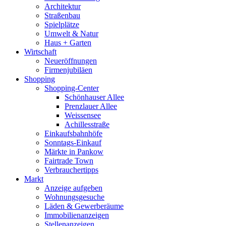
Architektur
Straßenbau
Spielplätze
Umwelt & Natur
Haus + Garten
Wirtschaft
Neueröffnungen
Firmenjubiläen
Shopping
Shopping-Center
Schönhauser Allee
Prenzlauer Allee
Weissensee
Achillesstraße
Einkaufsbahnhöfe
Sonntags-Einkauf
Märkte in Pankow
Fairtrade Town
Verbrauchertipps
Markt
Anzeige aufgeben
Wohnungsgesuche
Läden & Gewerberäume
Immobilienanzeigen
Stellenanzeigen