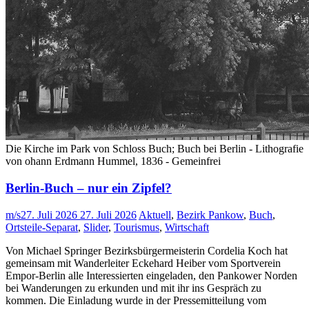
Die Kirche im Park von Schloss Buch; Buch bei Berlin - Lithografie
von ohann Erdmann Hummel, 1836 - Gemeinfrei
Berlin-Buch – nur ein Zipfel?
m/s
27. Juli 2026
27. Juli 2026
Aktuell
,
Bezirk Pankow
,
Buch
,
Ortsteile-Separat
,
Slider
,
Tourismus
,
Wirtschaft
Von Michael Springer Bezirksbürgermeisterin Cordelia Koch hat
gemeinsam mit Wanderleiter Eckehard Heiber vom Sportverein
Empor-Berlin alle Interessierten eingeladen, den Pankower Norden
bei Wanderungen zu erkunden und mit ihr ins Gespräch zu
kommen. Die Einladung wurde in der Pressemitteilung vom