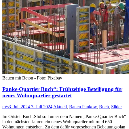
Bauen mit Beton - Foto: Pixabay
Panke-Quartier Buch“: Frühzeitige Beteiligung für
neues Wohnquartier gestartet
m/s
3. Juli 2024
3. Juli 2024
Aktuell
,
Bauen Pankow
,
Buch
,
Slider
Im Ortsteil Buch-Süd soll unter dem Namen „Panke-Quartier Buch“
in den nächsten Jahren ein neues Wohnquartier mit rund 650
Wohnungen entstehen. Zu dem dafür vorgesehenen Bebauungsplan