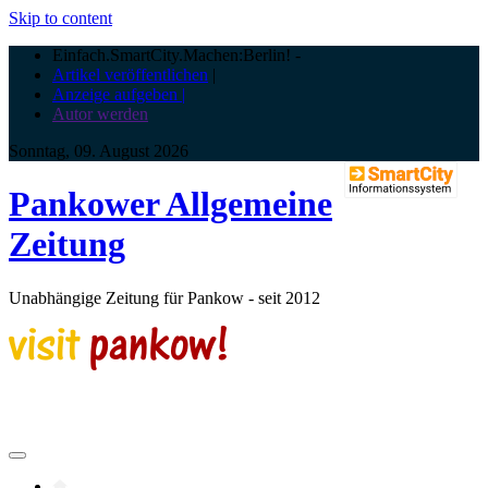
Skip to content
Einfach.SmartCity.Machen:Berlin!
-
Artikel veröffentlichen
|
Anzeige aufgeben |
Autor werden
Sonntag, 09. August 2026
Pankower Allgemeine
Zeitung
Unabhängige Zeitung für Pankow - seit 2012