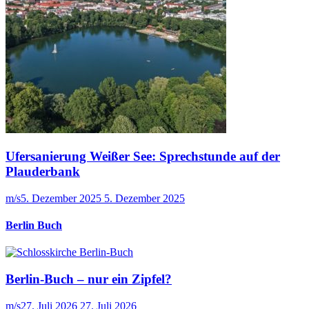
Ufersanierung Weißer See: Sprechstunde auf der
Plauderbank
m/s
5. Dezember 2025
5. Dezember 2025
Berlin Buch
Berlin-Buch – nur ein Zipfel?
m/s
27. Juli 2026
27. Juli 2026