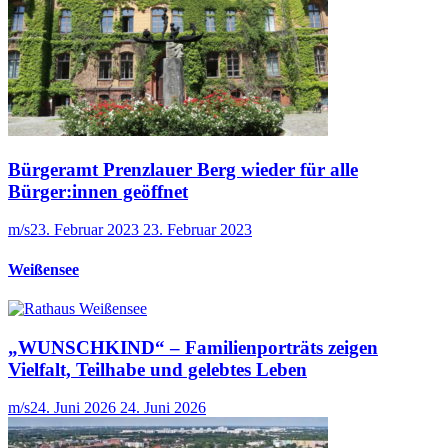
Bürgeramt Prenzlauer Berg wieder für alle
Bürger:innen geöffnet
m/s
23. Februar 2023
23. Februar 2023
Weißensee
„WUNSCHKIND“ – Familienporträts zeigen
Vielfalt, Teilhabe und gelebtes Leben
m/s
24. Juni 2026
24. Juni 2026