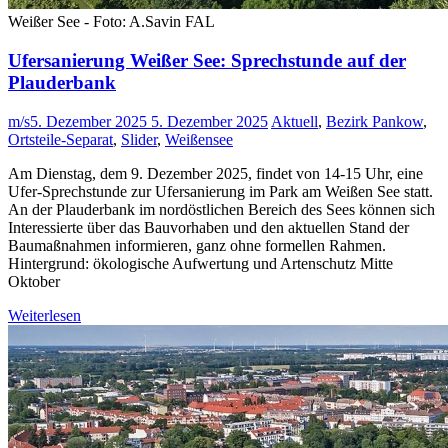
Weißer See - Foto: A.Savin FAL
Ufersanierung Weißer See: Sprechstunde auf der
Plauderbank
m/s
5. Dezember 2025
5. Dezember 2025
Aktuell
,
Bezirk Pankow
,
Ortsteile-Separat
,
Slider
,
Weißensee
Am Dienstag, dem 9. Dezember 2025, findet von 14-15 Uhr, eine
Ufer-Sprechstunde zur Ufersanierung im Park am Weißen See statt.
An der Plauderbank im nordöstlichen Bereich des Sees können sich
Interessierte über das Bauvorhaben und den aktuellen Stand der
Baumaßnahmen informieren, ganz ohne formellen Rahmen.
Hintergrund: ökologische Aufwertung und Artenschutz Mitte
Oktober
Weiterlesen