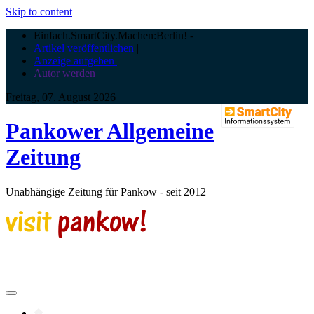
Skip to content
Einfach.SmartCity.Machen:Berlin!
-
Artikel veröffentlichen
|
Anzeige aufgeben |
Autor werden
Freitag, 07. August 2026
Pankower Allgemeine
Zeitung
Unabhängige Zeitung für Pankow - seit 2012