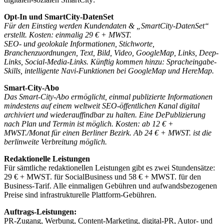
Opt-In und SmartCity-DatenSet
Für den Einstieg werden Kundendaten & „SmartCity-DatenSet“
erstellt. Kosten: einmalig 29 € + MWST.
SEO- und geolokale Informationen, Stichworte,
Branchenzuordnungen, Text, Bild, Video, GoogleMap, Links, Deep-
Links, Social-Media-Links. Künftig kommen hinzu: Spracheingabe-
Skills, intelligente Navi-Funktionen bei GoogleMap und HereMap.
Smart-City-Abo
Das Smart-City-Abo ermöglicht, einmal publizierte Informationen
mindestens auf einem weltweit SEO-öffentlichen Kanal digital
archiviert und wiederauffindbar zu halten. Eine DePublizierung
nach Plan und Termin ist möglich. Kosten: ab 12 € +
MWST./Monat für einen Berliner Bezirk. Ab 24 € + MWST. ist die
berlinweite Verbreitung möglich.
Redaktionelle Leistungen
Für sämtliche redaktionellen Leistungen gibt es zwei Stundensätze:
29 € + MWST. für SocialBusiness und 58 € + MWST. für den
Business-Tarif. Alle einmaligen Gebühren und aufwandsbezogenen
Preise sind infrastrukturelle Plattform-Gebühren.
Auftrags-Leistungen:
PR-Zugang, Werbung, Content-Marketing, digital-PR, Autor- und