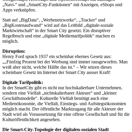
„Navi-“ und „SmartCity-Funktionen“ mit Anzeigen, eShops und
Apps verknüpfen.
Statt auf „BigData“, „Werbenetzwerke“, „Tracker“ und
„BigKostenaufwand“ wird auf das Leitbild „digitale-soziale
Marktwirtschaft“ in der Smart City gesetzt. Ein disruptiver
Regelbruch und eine „digitale Medientarifpolitik“ machen es
möglich.
Disruption:
Henry Ford sprach 1937 ein scheinbar ehernes Gesetz aus:
„„Fünfzig Prozent bei der Werbung sind immer rausgeworfen. Man
weiß aber nicht, welche Hälfte das ist.“ – Wir setzen dieses
scheinbare Gesetz im Internet der Smart City ausser Kraft!
Digitale Tarifpolitik:
In der SmartCity gibt es nicht nur hochskalierbare Unternehmen,
sondern eine Vielfalt „nichtskalierbarer Akteure“ und „kleiner
Geschäftsmodelle“. Kulturelle Vielfalt benötigt auch eine
Medienökonomie, die Vielfalt, Einstiegs- und Aufstiegsökonomien
möglich macht. Der öffentliche Marktzugang für alle Akteure der
Stadt wird als Voraussetzung für eine offene Gesellschaft und für die
Kulturöffentlichkeit angesehen.
Die Smart-City-Topologie der digitalen-sozialen Stadt