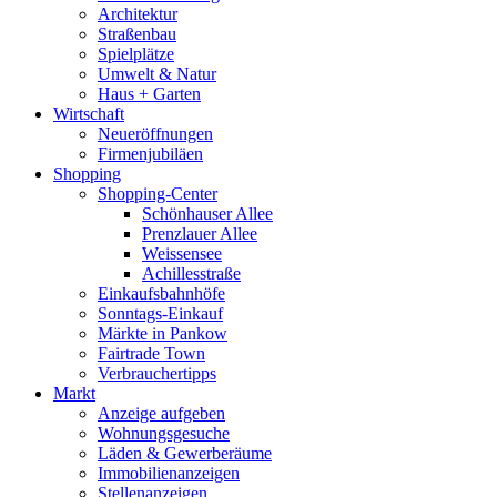
Architektur
Straßenbau
Spielplätze
Umwelt & Natur
Haus + Garten
Wirtschaft
Neueröffnungen
Firmenjubiläen
Shopping
Shopping-Center
Schönhauser Allee
Prenzlauer Allee
Weissensee
Achillesstraße
Einkaufsbahnhöfe
Sonntags-Einkauf
Märkte in Pankow
Fairtrade Town
Verbrauchertipps
Markt
Anzeige aufgeben
Wohnungsgesuche
Läden & Gewerberäume
Immobilienanzeigen
Stellenanzeigen