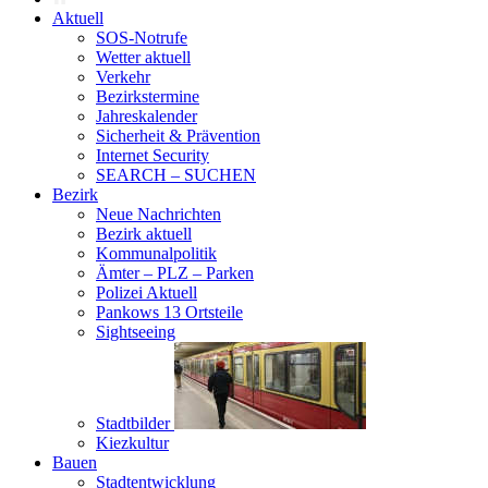
Aktuell
SOS-Notrufe
Wetter aktuell
Verkehr
Bezirkstermine
Jahreskalender
Sicherheit & Prävention
Internet Security
SEARCH – SUCHEN
Bezirk
Neue Nachrichten
Bezirk aktuell
Kommunalpolitik
Ämter – PLZ – Parken
Polizei Aktuell
Pankows 13 Ortsteile
Sightseeing
Stadtbilder
Kiezkultur
Bauen
Stadtentwicklung