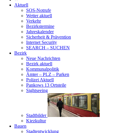
Aktuell
SOS-Notrufe
Wetter aktuell
Verkehr
Bezirkstermine
Jahreskalender
Sicherheit & Prävention
Internet Security
SEARCH – SUCHEN
Bezirk
Neue Nachrichten
Bezirk aktuell
Kommunalpolitik
Ämter – PLZ – Parken
Polizei Aktuell
Pankows 13 Ortsteile
Sightseeing
Stadtbilder
Kiezkultur
Bauen
Stadtentwicklung