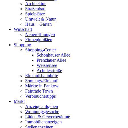
Architektur
Straßenbau
Spielplätze
Umwelt & Natur
Haus + Garten
Wirtschaft
Neueröffnungen
Firmenjubiläen
Shopping
Shopping-Center
Schönhauser Allee
Prenzlauer Allee
Weissensee
Achillesstraße
Einkaufsbahnhöfe
Sonntags-Einkauf
Märkte in Pankow
Fairtrade Town
Verbrauchertipps
Markt
Anzeige aufgeben
Wohnungsgesuche
Läden & Gewerberäume
Immobilienanzeigen
Stellenanzeigen