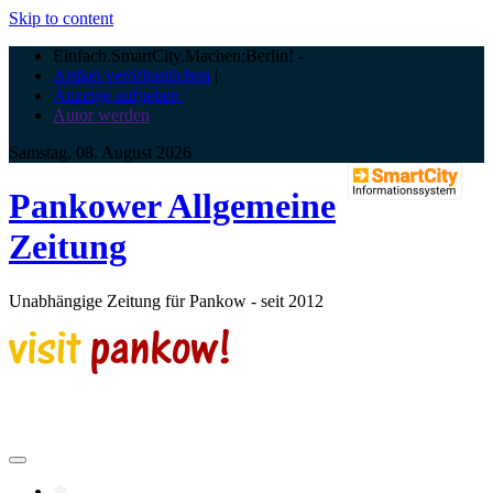
Skip to content
Einfach.SmartCity.Machen:Berlin!
-
Artikel veröffentlichen
|
Anzeige aufgeben |
Autor werden
Samstag, 08. August 2026
Pankower Allgemeine
Zeitung
Unabhängige Zeitung für Pankow - seit 2012