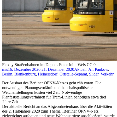
Flexity Straßenbahnen im Depot - Foto: John Weis CC 0
m/s
16. Dezember 2020
21. Dezember 2020
Aktuell
,
Alt-Pankow
,
Berlin
,
Blankenburg
,
Heinersdorf
,
Ortsteile-Separat
,
Slider
,
Verkehr
Der Ausbau des Berliner ÖPNV-Netzes geht zäh voran. Die
notwendigen Planungsvorläufe und haushaltspolitische
Weichenstellungen kosten viel Zeit. Notwendige
Planfeststellungsverfahren für Tram-Linien benötigen etwa drei
Jahre Zeit.
Der aktuelle Bericht an das Abgeordnetenhaus über die Aktivitäten
des 2. Halbjahres 2020 zum Thema „Berliner ÖPNV-Netz
zielgerichtet ausbauen und neue Wohnquartiere anschließen“ wurde