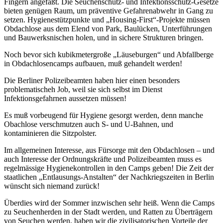
Fingern angefaßt. Die Seuchenschutz- und Infektionsschutz-Gesetze
bieten genügen Raum, um präventive Gefahrenabwehr in Gang zu
setzen. Hygienestützpunkte und „Housing-First“-Projekte müssen
Obdachlose aus dem Elend von Park, Baulücken, Unterführungen
und Bauwerksnischen holen, und in sichere Strukturen bringen.
Noch bevor sich kubikmetergroße „Läuseburgen“ und Abfallberge
in Obdachlosencamps aufbauen, muß gehandelt werden!
Die Berliner Polizeibeamten haben hier einen besonders
problematischeh Job, weil sie sich selbst im Dienst
Infektionsgefahrnen aussetzen müssen!
Es muß vorbeugend für Hygiene gesorgt werden, denn manche
Obachlose verschmutzen auch S- und U-Bahnen, und
kontaminieren die Sitzpolster.
Im allgemeinen Interesse, aus Fürsorge mit den Obdachlosen – und
auch Interesse der Ordnungskräfte und Polizeibeamten muss es
regelmässige Hygienekontrollen in den Camps geben! Die Zeit der
staatlichen „Entlausungs-Anstalten“ der Nachkriegszeiten in Berlin
wünscht sich niemand zurück!
Überdies wird der Sommer inzwischen sehr heiß. Wenn die Camps
zu Seuchenherden in der Stadt werden, und Ratten zu Überträgern
von Seuchen werden, haben wir die zivilisatorischen Vorteile der