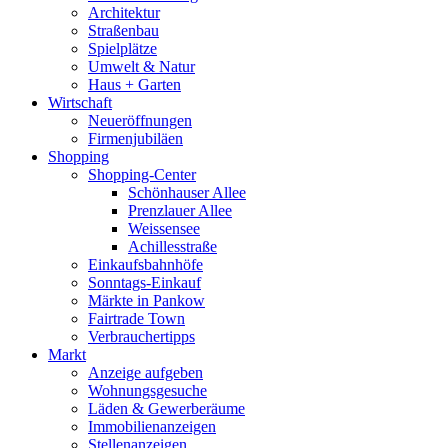
Architektur
Straßenbau
Spielplätze
Umwelt & Natur
Haus + Garten
Wirtschaft
Neueröffnungen
Firmenjubiläen
Shopping
Shopping-Center
Schönhauser Allee
Prenzlauer Allee
Weissensee
Achillesstraße
Einkaufsbahnhöfe
Sonntags-Einkauf
Märkte in Pankow
Fairtrade Town
Verbrauchertipps
Markt
Anzeige aufgeben
Wohnungsgesuche
Läden & Gewerberäume
Immobilienanzeigen
Stellenanzeigen