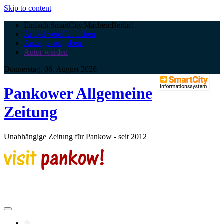
Skip to content
Einfach.SmartCity.Machen:Berlin!
-
Artikel veröffentlichen
|
Anzeige aufgeben |
Autor werden
Donnerstag, 06. August 2026
Pankower Allgemeine
Zeitung
Unabhängige Zeitung für Pankow - seit 2012