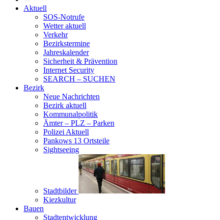
Aktuell
SOS-Notrufe
Wetter aktuell
Verkehr
Bezirkstermine
Jahreskalender
Sicherheit & Prävention
Internet Security
SEARCH – SUCHEN
Bezirk
Neue Nachrichten
Bezirk aktuell
Kommunalpolitik
Ämter – PLZ – Parken
Polizei Aktuell
Pankows 13 Ortsteile
Sightseeing
Stadtbilder
Kiezkultur
Bauen
Stadtentwicklung