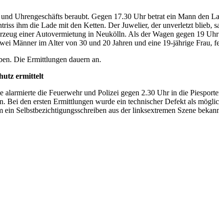
und Uhrengeschäfts beraubt. Gegen 17.30 Uhr betrat ein Mann den Lad
ntriss ihm die Lade mit den Ketten. Der Juwelier, der unverletzt blieb
hrzeug einer Autovermietung in Neukölln. Als der Wagen gegen 19 Uh
n, zwei Männer im Alter von 30 und 20 Jahren und eine 19-jährige Frau,
ben. Die Ermittlungen dauern an.
hutz ermittelt
ge alarmierte die Feuerwehr und Polizei gegen 2.30 Uhr in die Piespo
n. Bei den ersten Ermittlungen wurde ein technischer Defekt als mögl
m ein Selbstbezichtigungsschreiben aus der linksextremen Szene bekan