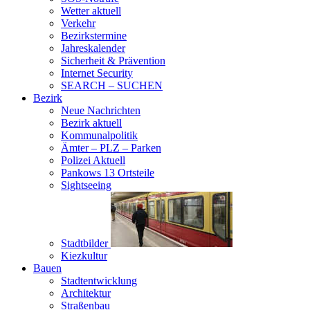
Wetter aktuell
Verkehr
Bezirkstermine
Jahreskalender
Sicherheit & Prävention
Internet Security
SEARCH – SUCHEN
Bezirk
Neue Nachrichten
Bezirk aktuell
Kommunalpolitik
Ämter – PLZ – Parken
Polizei Aktuell
Pankows 13 Ortsteile
Sightseeing
Stadtbilder
Kiezkultur
Bauen
Stadtentwicklung
Architektur
Straßenbau