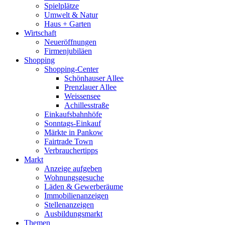
Spielplätze
Umwelt & Natur
Haus + Garten
Wirtschaft
Neueröffnungen
Firmenjubiläen
Shopping
Shopping-Center
Schönhauser Allee
Prenzlauer Allee
Weissensee
Achillesstraße
Einkaufsbahnhöfe
Sonntags-Einkauf
Märkte in Pankow
Fairtrade Town
Verbrauchertipps
Markt
Anzeige aufgeben
Wohnungsgesuche
Läden & Gewerberäume
Immobilienanzeigen
Stellenanzeigen
Ausbildungsmarkt
Themen