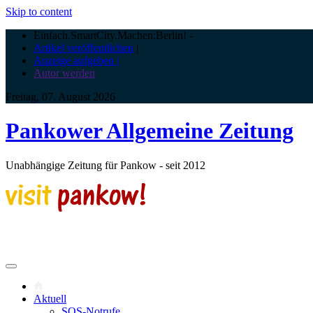
Skip to content
Einfach.SmartCity.Machen:Berlin!
-
Artikel veröffentlichen
|
Anzeige aufgeben |
Autor werden
Freitag, 07. August 2026
Pankower Allgemeine Zeitung
Unabhängige Zeitung für Pankow - seit 2012
Aktuell
SOS-Notrufe