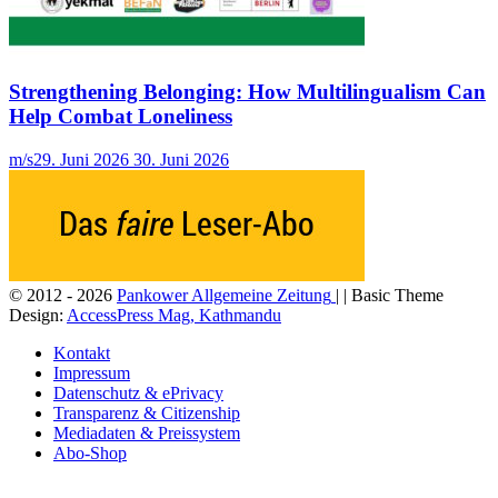
Strengthening Belonging: How Multilingualism Can
Help Combat Loneliness
m/s
29. Juni 2026
30. Juni 2026
© 2012 - 2026
Pankower Allgemeine Zeitung
| | Basic Theme
Design:
AccessPress Mag, Kathmandu
Kontakt
Impressum
Datenschutz & ePrivacy
Transparenz & Citizenship
Mediadaten & Preissystem
Abo-Shop