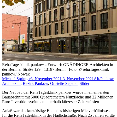
RehaTagesklinik pankow - Entwurf: GNÄDINGER Architekten in
der Berliner Straße 129 - 13187 Berlin - Foto: © rehaTagesklinik
pankow/ Nowak
Michael Springer
3. November 2021
3. November 2021
Alt-Pankow
,
Architektur
,
Bezirk Pankow
,
Ortsteile-Separat
,
Slider
Der Neubau der RehaTagesklinik pankow wurde in einem ersten
Bauabschnitt mit 5000 Quadratmetern Nutzfläche und 22 Millionen
Euro Investitionsvolumen innerhalb kürzester Zeit realisiert.
Anlaß war das kurzfristige Ende des bisherigen Mietverhältnisses
für die RehaTagesklinik in der Hadlichstraße. Nach 25 Jahren sorgte