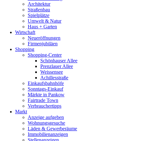
Architektur
Straßenbau
Spielplätze
Umwelt & Natur
Haus + Garten
Wirtschaft
Neueröffnungen
Firmenjubiläen
Shopping
Shopping-Center
Schönhauser Allee
Prenzlauer Allee
Weissensee
Achillesstraße
Einkaufsbahnhöfe
Sonntags-Einkauf
Märkte in Pankow
Fairtrade Town
Verbrauchertipps
Markt
Anzeige aufgeben
Wohnungsgesuche
Läden & Gewerberäume
Immobilienanzeigen
Stellenanzeigen