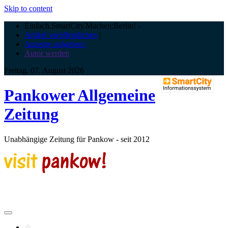
Skip to content
Einfach.SmartCity.Machen:Berlin!
-
Artikel veröffentlichen
|
Anzeige aufgeben |
Autor werden
Freitag, 07. August 2026
Pankower Allgemeine
Zeitung
Unabhängige Zeitung für Pankow - seit 2012