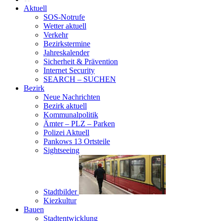
Aktuell
SOS-Notrufe
Wetter aktuell
Verkehr
Bezirkstermine
Jahreskalender
Sicherheit & Prävention
Internet Security
SEARCH – SUCHEN
Bezirk
Neue Nachrichten
Bezirk aktuell
Kommunalpolitik
Ämter – PLZ – Parken
Polizei Aktuell
Pankows 13 Ortsteile
Sightseeing
Stadtbilder
Kiezkultur
Bauen
Stadtentwicklung