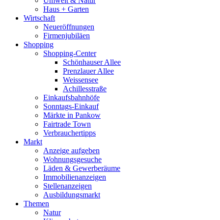
Umwelt & Natur
Haus + Garten
Wirtschaft
Neueröffnungen
Firmenjubiläen
Shopping
Shopping-Center
Schönhauser Allee
Prenzlauer Allee
Weissensee
Achillesstraße
Einkaufsbahnhöfe
Sonntags-Einkauf
Märkte in Pankow
Fairtrade Town
Verbrauchertipps
Markt
Anzeige aufgeben
Wohnungsgesuche
Läden & Gewerberäume
Immobilienanzeigen
Stellenanzeigen
Ausbildungsmarkt
Themen
Natur