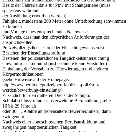
Besitz der Fahrerlaubnis für Pkw mit Schaltgetriebe (muss
spätestens während
der Ausbildung erworben werden)
Fähigkeit, mindestens 200 Meter ohne Unterbrechung schwimmen
zu können
und Vorlage eines entsprechenden Nachweises
Nachweis, dass man den körperlichen Anforderungen des
anspruchsvollen
Polizeivollzugsdienstes in jeder Hinsicht gewachsen ist
Bestehen der Einstellungsprüfung
Bestehen der polizeiärztlichen Tauglichkeitsuntersuchung
einwandfreier Leumund (insbesondere keine Vorstrafen)
Einhaltung der Vorgaben zu Tätowierungen und anderen
Körpermodifikationen
(siehe Hinweise auf der Homepage:
http://www.berlin.de/polizei/beruf/polizist-polizistin-
werden/bewerbung-einstellung/)
Zusätzlich für den mittleren Dienst der Schupo:
Schulabschluss: mindestens erweiterte Berufsbildungsreife
16 bis 29 Jahre alt
oder 30 – 39 Jahre alt (lebensältere Bewerber/innen), dann
zwingend mit
Nachweis einer abgeschlossenen Berufsausbildung und
zweijährigen hauptberuflichen Tätigkeit