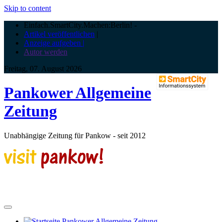
Skip to content
Einfach.SmartCity.Machen:Berlin!
-
Artikel veröffentlichen
|
Anzeige aufgeben |
Autor werden
Freitag, 07. August 2026
Pankower Allgemeine
Zeitung
Unabhängige Zeitung für Pankow - seit 2012