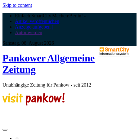
Skip to content
Einfach.SmartCity.Machen:Berlin!
-
Artikel veröffentlichen
|
Anzeige aufgeben |
Autor werden
Samstag, 08. August 2026
Pankower Allgemeine
Zeitung
Unabhängige Zeitung für Pankow - seit 2012