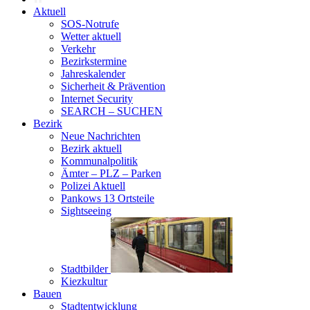
Aktuell
SOS-Notrufe
Wetter aktuell
Verkehr
Bezirkstermine
Jahreskalender
Sicherheit & Prävention
Internet Security
SEARCH – SUCHEN
Bezirk
Neue Nachrichten
Bezirk aktuell
Kommunalpolitik
Ämter – PLZ – Parken
Polizei Aktuell
Pankows 13 Ortsteile
Sightseeing
Stadtbilder
Kiezkultur
Bauen
Stadtentwicklung