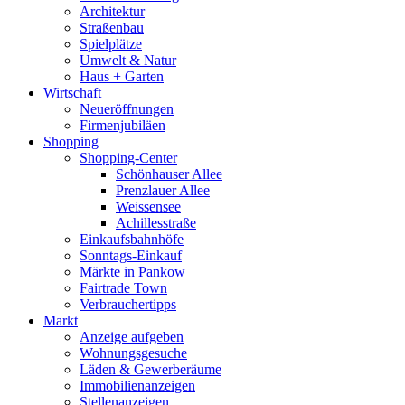
Architektur
Straßenbau
Spielplätze
Umwelt & Natur
Haus + Garten
Wirtschaft
Neueröffnungen
Firmenjubiläen
Shopping
Shopping-Center
Schönhauser Allee
Prenzlauer Allee
Weissensee
Achillesstraße
Einkaufsbahnhöfe
Sonntags-Einkauf
Märkte in Pankow
Fairtrade Town
Verbrauchertipps
Markt
Anzeige aufgeben
Wohnungsgesuche
Läden & Gewerberäume
Immobilienanzeigen
Stellenanzeigen