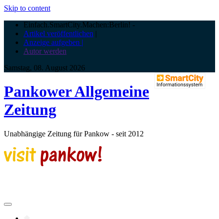
Skip to content
Einfach.SmartCity.Machen:Berlin!
-
Artikel veröffentlichen
|
Anzeige aufgeben |
Autor werden
Samstag, 08. August 2026
Pankower Allgemeine
Zeitung
Unabhängige Zeitung für Pankow - seit 2012