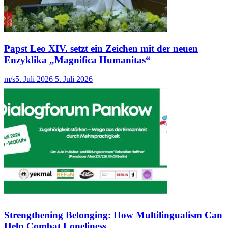
Papst Leo XIV. setzt ein Zeichen mit der neuen
Enzyklika „Magnifica Humanitas“
m/s
5. Juli 2026
5. Juli 2026
Strengthening Belonging: How Multilingualism Can
Help Combat Loneliness