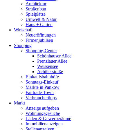
Architektur
Straßenbau
Spielplätze
Umwelt & Natur
Haus + Garten
Wirtschaft
Neueröffnungen
Firmenjubiläen
Shopping
Shopping-Center
Schönhauser Allee
Prenzlauer Allee
Weissensee
Achillesstraße
Einkaufsbahnhöfe
Sonntags-Einkauf
Märkte in Pankow
Fairtrade Town
Verbrauchertipps
Markt
Anzeige aufgeben
Wohnungsgesuche
Läden & Gewerberäume
Immobilienanzeigen
Stellenanzeigen