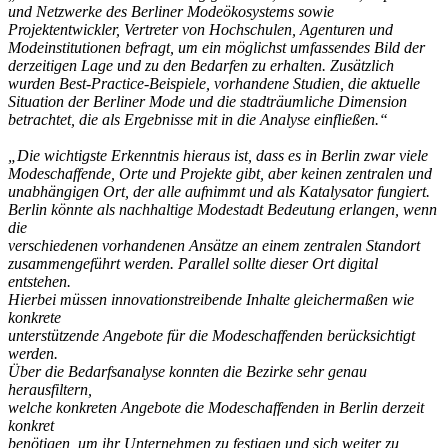
und Netzwerke des Berliner Modeökosystems sowie
Projektentwickler, Vertreter von Hochschulen, Agenturen und
Modeinstitutionen befragt, um ein möglichst umfassendes Bild der
derzeitigen Lage und zu den Bedarfen zu erhalten. Zusätzlich
wurden Best-Practice-Beispiele, vorhandene Studien, die aktuelle
Situation der Berliner Mode und die stadträumliche Dimension
betrachtet, die als Ergebnisse mit in die Analyse einfließen.“
„Die wichtigste Erkenntnis hieraus ist, dass es in Berlin zwar viele
Modeschaffende, Orte und Projekte gibt, aber keinen zentralen und
unabhängigen Ort, der alle aufnimmt und als Katalysator fungiert.
Berlin könnte als nachhaltige Modestadt Bedeutung erlangen, wenn
die
verschiedenen vorhandenen Ansätze an einem zentralen Standort
zusammengeführt werden. Parallel sollte dieser Ort digital
entstehen.
Hierbei müssen innovationstreibende Inhalte gleichermaßen wie
konkrete
unterstützende Angebote für die Modeschaffenden berücksichtigt
werden.
Über die Bedarfsanalyse konnten die Bezirke sehr genau
herausfiltern,
welche konkreten Angebote die Modeschaffenden in Berlin derzeit
konkret
benötigen, um ihr Unternehmen zu festigen und sich weiter zu