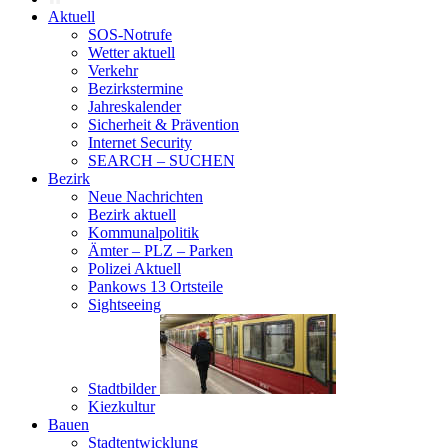
Aktuell
SOS-Notrufe
Wetter aktuell
Verkehr
Bezirkstermine
Jahreskalender
Sicherheit & Prävention
Internet Security
SEARCH – SUCHEN
Bezirk
Neue Nachrichten
Bezirk aktuell
Kommunalpolitik
Ämter – PLZ – Parken
Polizei Aktuell
Pankows 13 Ortsteile
Sightseeing
Stadtbilder
Kiezkultur
Bauen
Stadtentwicklung