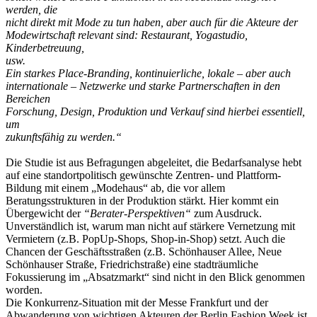
werden, die
nicht direkt mit Mode zu tun haben, aber auch für die Akteure der
Modewirtschaft relevant sind: Restaurant, Yogastudio,
Kinderbetreuung,
usw.
Ein starkes Place-Branding, kontinuierliche, lokale – aber auch
internationale – Netzwerke und starke Partnerschaften in den
Bereichen
Forschung, Design, Produktion und Verkauf sind hierbei essentiell,
um
zukunftsfähig zu werden.“
Die Studie ist aus Befragungen abgeleitet, die Bedarfsanalyse hebt
auf eine standortpolitisch gewünschte Zentren- und Plattform-
Bildung mit einem „Modehaus“ ab, die vor allem
Beratungsstrukturen in der Produktion stärkt. Hier kommt ein
Übergewicht der
“Berater-Perspektiven“
zum Ausdruck.
Unverständlich ist, warum man nicht auf stärkere Vernetzung mit
Vermietern (z.B. PopUp-Shops, Shop-in-Shop) setzt. Auch die
Chancen der Geschäftsstraßen (z.B. Schönhauser Allee, Neue
Schönhauser Straße, Friedrichstraße) eine stadträumliche
Fokussierung im „Absatzmarkt“ sind nicht in den Blick genommen
worden.
Die Konkurrenz-Situation mit der Messe Frankfurt und der
Abwanderung von wichtigen Akteuren der Berlin Fashion Week ist