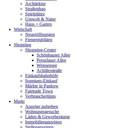
Architektur
Straßenbau
Spielplätze
Umwelt & Natur
Haus + Garten
Wirtschaft
Neueröffnungen
Firmenjubiläen
Shopping
Shopping-Center
Schönhauser Allee
Prenzlauer Allee
Weissensee
Achillesstraße
Einkaufsbahnhöfe
Sonntags-Einkauf
Märkte in Pankow
Fairtrade Town
Verbrauchertipps
Markt
Anzeige aufgeben
Wohnungsgesuche
Läden & Gewerberäume
Immobilienanzeigen
Stellenanzeigen