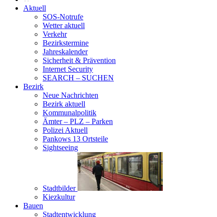
Aktuell
SOS-Notrufe
Wetter aktuell
Verkehr
Bezirkstermine
Jahreskalender
Sicherheit & Prävention
Internet Security
SEARCH – SUCHEN
Bezirk
Neue Nachrichten
Bezirk aktuell
Kommunalpolitik
Ämter – PLZ – Parken
Polizei Aktuell
Pankows 13 Ortsteile
Sightseeing
Stadtbilder
Kiezkultur
Bauen
Stadtentwicklung