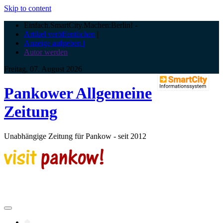
Skip to content
Einfach.SmartCity.Machen:Berlin!
-
Artikel veröffentlichen
|
Anzeige aufgeben |
Autor werden
Freitag, 07. August 2026
Pankower Allgemeine
Zeitung
Unabhängige Zeitung für Pankow - seit 2012