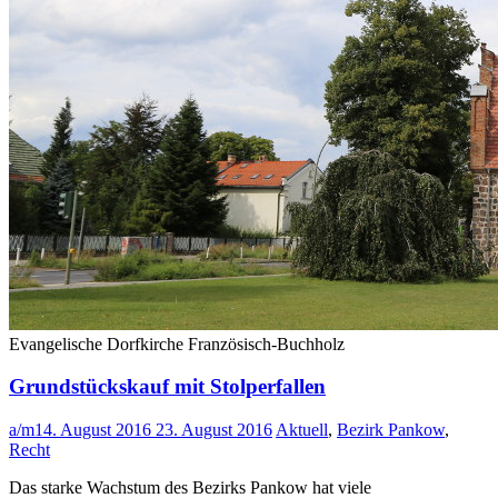
Evangelische Dorfkirche Französisch-Buchholz
Grundstückskauf mit Stolperfallen
a/m
14. August 2016
23. August 2016
Aktuell
,
Bezirk Pankow
,
Recht
Das starke Wachstum des Bezirks Pankow hat viele