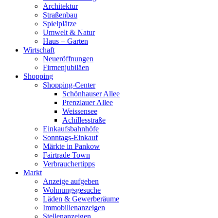
Architektur
Straßenbau
Spielplätze
Umwelt & Natur
Haus + Garten
Wirtschaft
Neueröffnungen
Firmenjubiläen
Shopping
Shopping-Center
Schönhauser Allee
Prenzlauer Allee
Weissensee
Achillesstraße
Einkaufsbahnhöfe
Sonntags-Einkauf
Märkte in Pankow
Fairtrade Town
Verbrauchertipps
Markt
Anzeige aufgeben
Wohnungsgesuche
Läden & Gewerberäume
Immobilienanzeigen
Stellenanzeigen