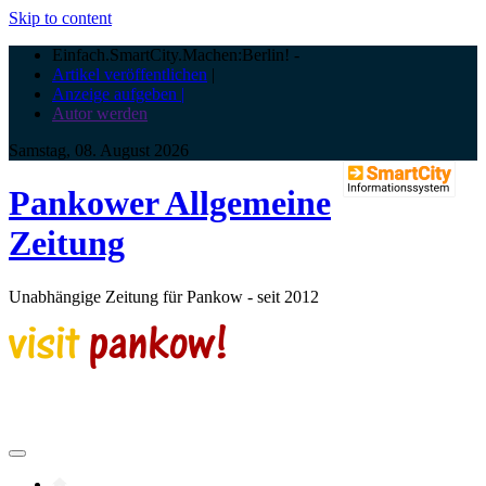
Skip to content
Einfach.SmartCity.Machen:Berlin!
-
Artikel veröffentlichen
|
Anzeige aufgeben |
Autor werden
Samstag, 08. August 2026
Pankower Allgemeine
Zeitung
Unabhängige Zeitung für Pankow - seit 2012