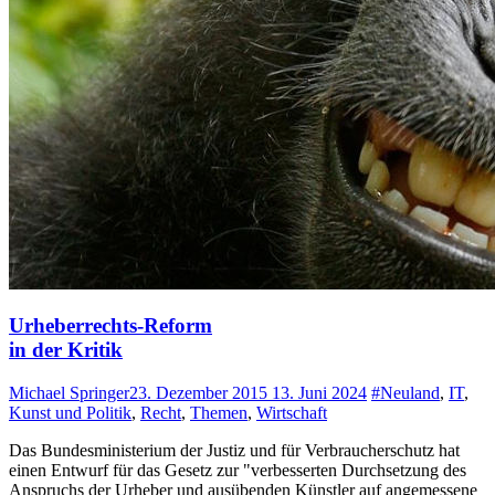
Urheberrechts-Reform
in der Kritik
Michael Springer
23. Dezember 2015
13. Juni 2024
#Neuland
,
IT
,
Kunst und Politik
,
Recht
,
Themen
,
Wirtschaft
Das Bundesministerium der Justiz und für Verbraucherschutz hat
einen Entwurf für das Gesetz zur "verbesserten Durchsetzung des
Anspruchs der Urheber und ausübenden Künstler auf angemessene