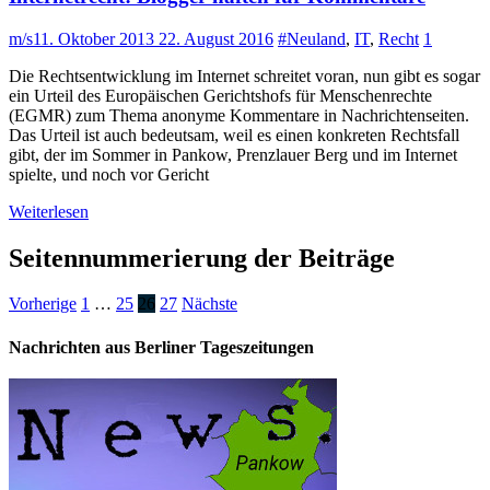
m/s
11. Oktober 2013
22. August 2016
#Neuland
,
IT
,
Recht
1
Die Rechtsentwicklung im Internet schreitet voran, nun gibt es sogar
ein Urteil des Europäischen Gerichtshofs für Menschenrechte
(EGMR) zum Thema anonyme Kommentare in Nachrichtenseiten.
Das Urteil ist auch bedeutsam, weil es einen konkreten Rechtsfall
gibt, der im Sommer in Pankow, Prenzlauer Berg und im Internet
spielte, und noch vor Gericht
Weiterlesen
Seitennummerierung der Beiträge
Vorherige
1
…
25
26
27
Nächste
Nachrichten aus Berliner Tageszeitungen