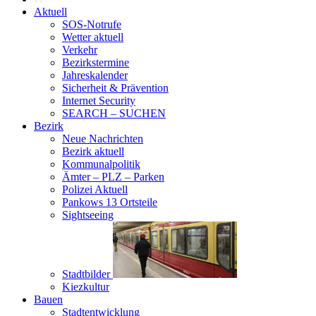
Aktuell
SOS-Notrufe
Wetter aktuell
Verkehr
Bezirkstermine
Jahreskalender
Sicherheit & Prävention
Internet Security
SEARCH – SUCHEN
Bezirk
Neue Nachrichten
Bezirk aktuell
Kommunalpolitik
Ämter – PLZ – Parken
Polizei Aktuell
Pankows 13 Ortsteile
Sightseeing
Stadtbilder
Kiezkultur
Bauen
Stadtentwicklung